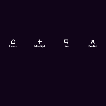
Home
Mijn lijst
Live
Profiel
Veelgestelde vragen
Contact
TV Gids
Doe mee
Nieuwsbrieven
Gebruiksvoorwaarden
Algemene voorwaarden VTM GO+