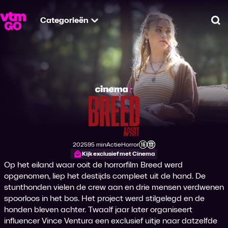
Categorieën
Zo
A Breed Apart
2025
95 min
Actie
Horror
Productiejaar
Tijdsduur
Genre
Genre
Leeftijdsclassificatie
Kijk exclusief met Cinema
Op het eiland waar ooit de horrorfilm Breed werd
opgenomen, liep het destijds compleet uit de hand. De
stunthonden vielen de crew aan en drie mensen verdwenen
spoorloos in het bos. Het project werd stilgelegd en de
honden bleven achter. Twaalf jaar later organiseert
influencer Vince Ventura een exclusief uitje naar datzelfde