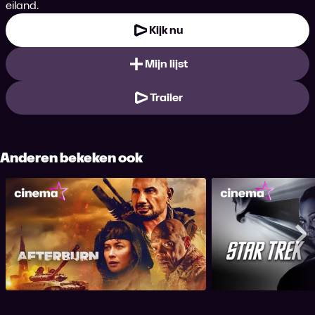
eiland.
Kijk nu
Mijn lijst
Trailer
Anderen bekeken ook
Afterburn
Star
Me