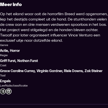
Meer info
Op het eiland waar ooit de horrorfilm Breed werd opgenomen,
liep het destijds compleet uit de hand. De stunthonden vielen
de crew aan en drie mensen verdwenen spoorloos in het bos.
Het project werd stilgelegd en de honden bleven achter.
Twaalf jaar later organiseert influencer Vince Ventura een
exclusief uitje naar datzelfde eiland.
Genre
Actie
,
Horror
Regie
Griff Furst
,
Nathan Furst
Cast
Grace Caroline Currey
,
Virginia Gardner
,
Riele Downs
,
Zak Steiner
Taal
Engels
Leeftijdsclassificatie