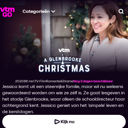
Categorieën
Zo
A Glenbrooke Chri
2020
88 min
TV-Film
Romantiek
Drama
Nog 3 dagen beschikbaar
Productiejaar
Tijdsduur
Genre
Genre
Genre
Jessica komt uit een steenrijke familie, maar wil nu weleens
gewaardeerd worden om wie ze zélf is. Ze gaat lesgeven in
het stadje Glenbrooke, waar alleen de schooldirecteur haar
achtergrond kent. Jessica geniet van het 'simpele' leven en
de kerstdagen.
Kijk nu