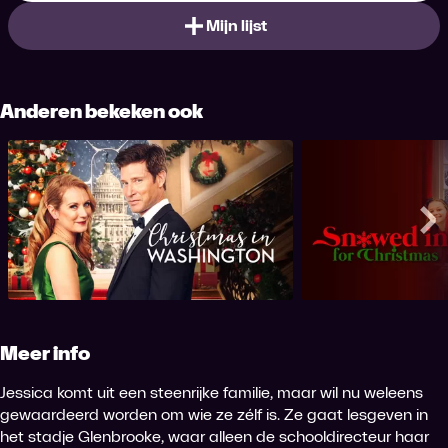
Mijn lijst
Anderen bekeken ook
Christmas in Washington
Snowed in f
Me
Meer info
Jessica komt uit een steenrijke familie, maar wil nu weleens
gewaardeerd worden om wie ze zélf is. Ze gaat lesgeven in
het stadje Glenbrooke, waar alleen de schooldirecteur haar