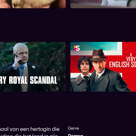
is.
Very Royal Scandal
A Very English Sca
aal van een hertogin die
Genre
Drama