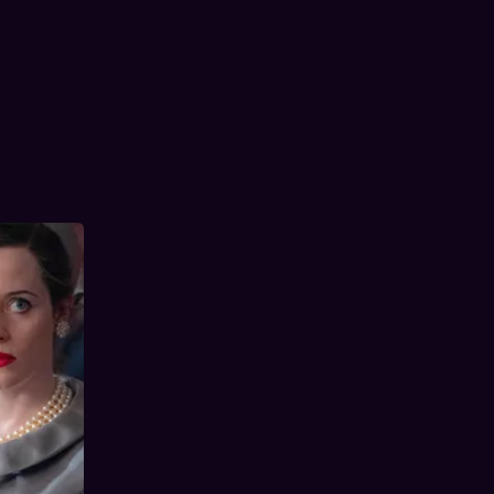
ement
hertog en
e scheiding
onder de
 van een