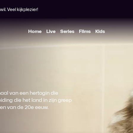
l. Veel kijkplezier!
Home
Live
Series
Films
Kids
aal van een hertogin die
ding die het land in zijn greep
ken van de 20e eeuw.