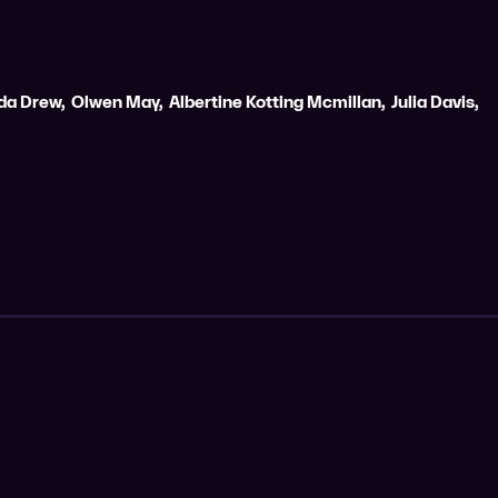
da Drew
,
Olwen May
,
Albertine Kotting Mcmillan
,
Julia Davis
,