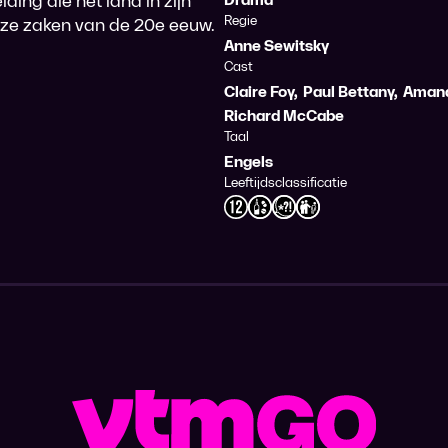
ding die het land in zijn
Regie
ze zaken van de 20e eeuw.
Anne Sewitsky
Cast
Claire Foy
,
Paul Bettany
,
Aman
Richard McCabe
Taal
Engels
Leeftijdsclassificatie