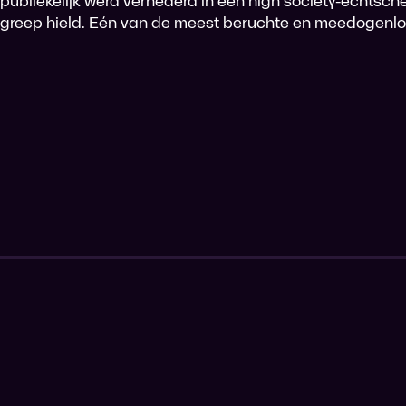
publiekelijk werd vernederd in een high society-echtschei
greep hield. Eén van de meest beruchte en meedogenlo