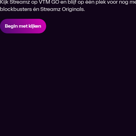
Kijk Streamz op VTM GO en blijf op één plek voor nog me
blockbusters én Streamz Originals.
Begin met kijken