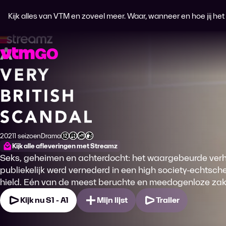
Kijk alles van VTM en zoveel meer. Waar, wanneer en hoe jij het wi
A Very British Scandal
2021
1 seizoen
Drama
Productiejaar
Genre
Leeftijdsclassificatie
Kijk alle afleveringen met Streamz
Seks, geheimen en achterdocht: het waargebeurde verh
publiekelijk werd vernederd in een high society-echtschei
hield. Eén van de meest beruchte en meedogenloze za
Kijk nu S1 - A1
Mijn lijst
Trailer