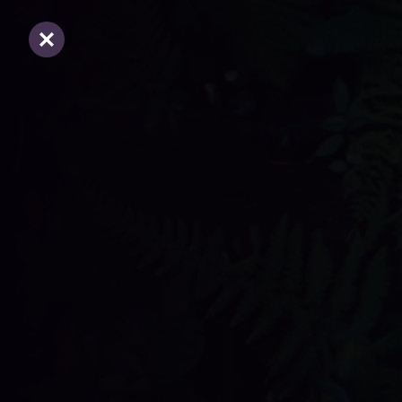
Er ging iets mis, probeer het later opnieuw.
Sluiten