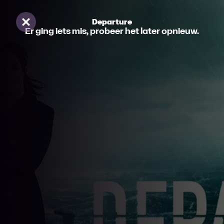
Er ging iets mis, probeer het later opnieuw.
Departure
Sluiten
Er ging iets mis, probeer het later opnieuw.