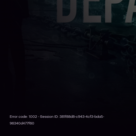
Error code:
1002
Session ID:
381f88d8-c943-4cf3-bda5-
96340d477f60