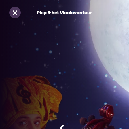
Plop & het Vioolavontuur
Sluiten