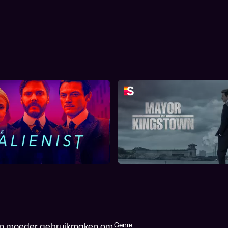
The Alienist
Mayor of Kingst
zijn moeder gebruikmaken om
Genre