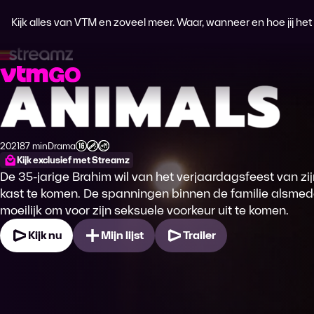
Kijk alles van VTM en zoveel meer. Waar, wanneer en hoe jij het wi
Animals
2021
87 min
Drama
Productiejaar
Tijdsduur
Genre
Leeftijdsclassificatie
Kijk exclusief met Streamz
De 35-jarige Brahim wil van het verjaardagsfeest van z
kast te komen. De spanningen binnen de familie alsmed
moeilijk om voor zijn seksuele voorkeur uit te komen.
Kijk nu
Mijn lijst
Trailer