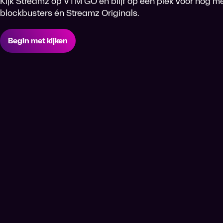
Kijk Streamz op VTM GO en blijf op één plek voor nog me
blockbusters én Streamz Originals.
Begin met kijken