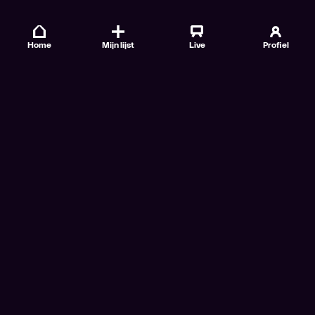
Home
Mijn lijst
Live
Profiel
Veelgestelde vragen
Contact
TV Gids
Doe mee
Nieuwsbrieven
Gebruiksvoorwaarden
Algemene voorwaarden VTM GO+
Algemene voorwaarden Streamz
Algemene voorwaarden Cinema
Privacybeleid
Cookiebeleid
Toegankelijkheidsverklaring