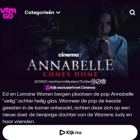
Categorieën
Zo
Annabelle Comes 
2019
101 min
Horror
Mystery
Thriller
Productiejaar
Tijdsduur
Genre
Genre
Genre
Leeftijdsclassificatie
Kijk exclusief met Cinema
Ed en Lorraine Warren bergen plaatsen de pop Annabelle
"veilig" achter heilig glas. Wanneer de pop de kwade
geesten in de kamer ontwaakt, richten deze zich op een
nieuw doel: de tienjarige dochter van de Warrens Judy en
haar vrienden.
Kijk nu