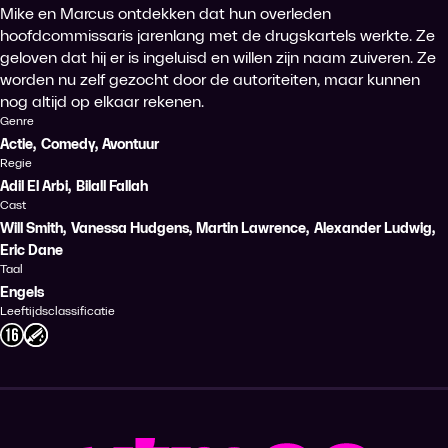
Mike en Marcus ontdekken dat hun overleden
hoofdcommissaris jarenlang met de drugskartels werkte. Ze
geloven dat hij er is ingeluisd en willen zijn naam zuiveren. Ze
worden nu zelf gezocht door de autoriteiten, maar kunnen
nog altijd op elkaar rekenen.
Genre
Actie
,
Comedy
,
Avontuur
Regie
Adil El Arbi
,
Bilall Fallah
Cast
Will Smith
,
Vanessa Hudgens
,
Martin Lawrence
,
Alexander Ludwig
,
Eric Dane
Taal
Engels
Leeftijdsclassificatie