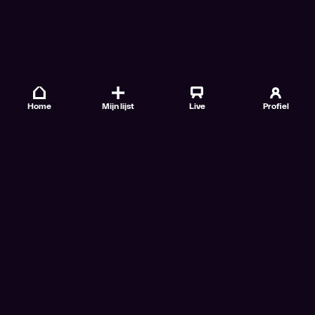
Home
Mijn lijst
Live
Profiel
Veelgestelde vragen
Contact
TV Gids
Doe mee
Nieuwsbrieven
Gebruiksvoorwaarden
Algemene voorwaarden VTM GO+
Algemene voorwaarden Streamz
Algemene voorwaarden Cinema