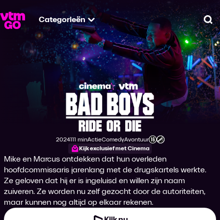
Categorieën
Zo
Bad Boys: Ride or D
2024
111 min
Actie
Comedy
Avontuur
Productiejaar
Tijdsduur
Genre
Genre
Genre
Leeftijdsclassificatie
Kijk exclusief met Cinema
Mike en Marcus ontdekken dat hun overleden
hoofdcommissaris jarenlang met de drugskartels werkte.
Ze geloven dat hij er is ingeluisd en willen zijn naam
zuiveren. Ze worden nu zelf gezocht door de autoriteiten,
maar kunnen nog altijd op elkaar rekenen.
Kijk nu