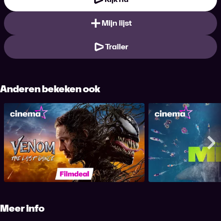
Mijn lijst
Trailer
Anderen bekeken ook
Venom: the Last Dance
The
Me
Meer info