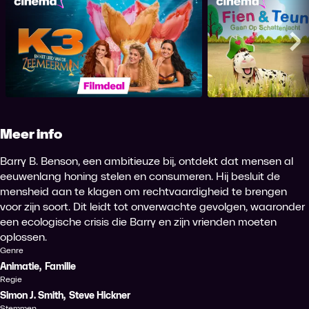
Fien en Te
K3 en het Lied van de Zeemeermin
schatt
Me
Meer info
Barry B. Benson, een ambitieuze bij, ontdekt dat mensen al
eeuwenlang honing stelen en consumeren. Hij besluit de
mensheid aan te klagen om rechtvaardigheid te brengen
voor zijn soort. Dit leidt tot onverwachte gevolgen, waaronder
een ecologische crisis die Barry en zijn vrienden moeten
oplossen.
Genre
Animatie
,
Familie
Regie
Simon J. Smith
,
Steve Hickner
Stemmen