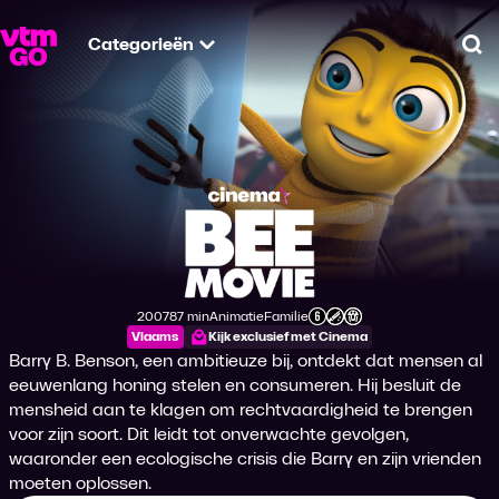
Categorieën
Zo
Bee Movie
2007
87 min
Animatie
Familie
Productiejaar
Tijdsduur
Genre
Genre
Leeftijdsclassificatie
Vlaams
Kijk exclusief met Cinema
Barry B. Benson, een ambitieuze bij, ontdekt dat mensen al
eeuwenlang honing stelen en consumeren. Hij besluit de
mensheid aan te klagen om rechtvaardigheid te brengen
voor zijn soort. Dit leidt tot onverwachte gevolgen,
waaronder een ecologische crisis die Barry en zijn vrienden
moeten oplossen.