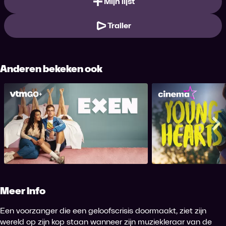
Mijn lijst
Trailer
Anderen bekeken ook
Exen
Young 
Me
Meer info
Een voorzanger die een geloofscrisis doormaakt, ziet zijn
wereld op zijn kop staan wanneer zijn muziekleraar van de