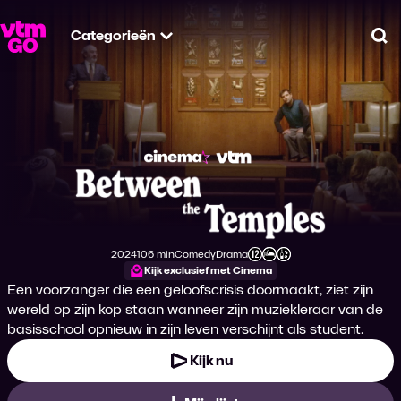
Categorieën
Zo
Between the Templ
2024
106 min
Comedy
Drama
Productiejaar
Tijdsduur
Genre
Genre
Leeftijdsclassificatie
Kijk exclusief met Cinema
Een voorzanger die een geloofscrisis doormaakt, ziet zijn
wereld op zijn kop staan wanneer zijn muziekleraar van de
basisschool opnieuw in zijn leven verschijnt als student.
Kijk nu