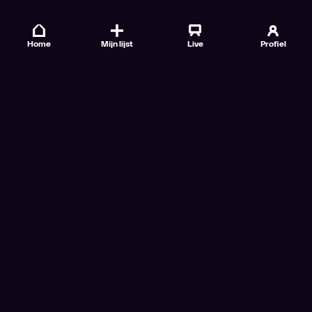
Home
Mijn lijst
Live
Profiel
Veelgestelde vragen
Contact
TV Gids
Doe mee
Nieuwsbrieven
Gebruiksvoorwaarden
Algemene voorwaarden VTM GO+
Algemene voorwaarden Streamz
Algemene voorwaarden Cinema
Privacybeleid
Cookiebeleid
Toegankelijkheidsverklaring