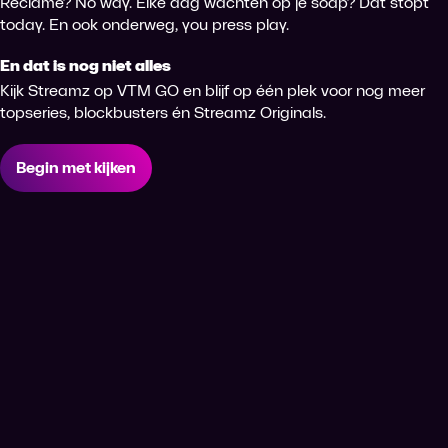
Reclame? No way. Elke dag wachten op je soap? Dat stopt
today. En ook onderweg, you press play.
En dat is nog niet alles
Kijk Streamz op VTM GO en blijf op één plek voor nog meer
topseries, blockbusters én Streamz Originals.
Begin met kijken