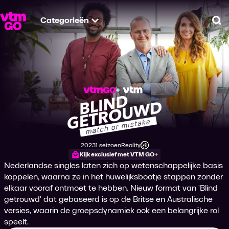
Categorieën
Zo
Blind Getrouwd - M
2023
1 seizoen
Reality
Productiejaar
Genre
Leeftijdsclassificatie
Kijk exclusief met VTM GO+
Nederlandse singles laten zich op wetenschappelijke basis
koppelen, waarna ze in het huwelijksbootje stappen zonder
elkaar vooraf ontmoet te hebben. Nieuw format van 'Blind
getrouwd' dat gebaseerd is op de Britse en Australische
versies, waarin de groepsdynamiek ook een belangrijke rol
speelt.