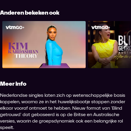
Anderen bekeken ook
Blind Getrouwd A
Het fenomeen Kim Kardashian
The Dinn
Me
Meer info
Nederlandse singles laten zich op wetenschappelijke basis
koppelen, waarna ze in het huwelijksbootje stappen zonder
elkaar vooraf ontmoet te hebben. Nieuw format van 'Blind
getrouwd' dat gebaseerd is op de Britse en Australische
versies, waarin de groepsdynamiek ook een belangrijke rol
speelt.