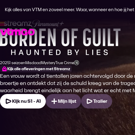
Kijk alles van VTM en zoveel meer. Waar, wanneer en hoe jij het wi
Burden of Guilt
2025
1 seizoen
Misdaad
Mystery
True Crime
Productiejaar
Genre
Genre
Genre
Leeftijdsclassificatie
Kijk alle afleveringen met Streamz
Een vrouw wordt al tientallen jaren achtervolgd door d
broertje en ontdekt dat zij de schuld kreeg van de trag
waarheid brengt eindelijk aan het licht wat er echt met
Kijk nu S1 - A1
Mijn lijst
Trailer