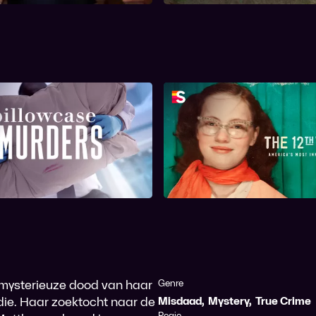
llowcase Murders
The 12th Victi
e mysterieuze dood van haar
Genre
edie. Haar zoektocht naar de
Misdaad
,
Mystery
,
True Crime
Regie