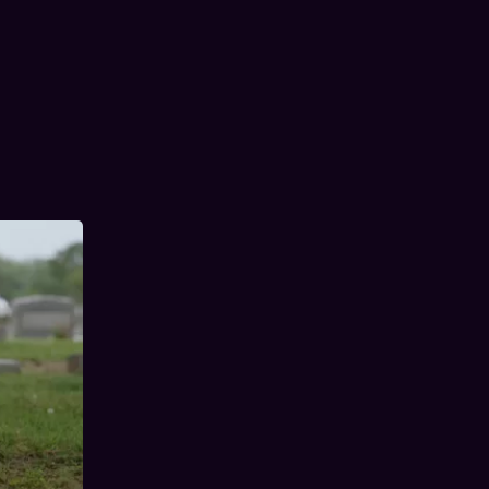
ement
ning
dlin is
' zoektocht
iet ten