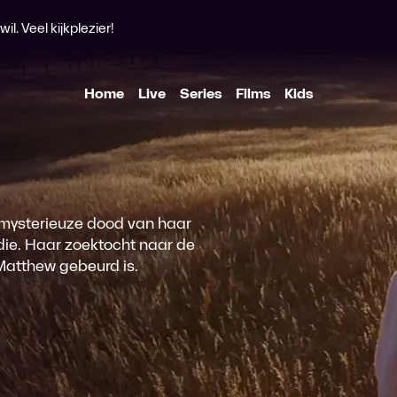
l. Veel kijkplezier!
Home
Live
Series
Films
Kids
e mysterieuze dood van haar
edie. Haar zoektocht naar de
 Matthew gebeurd is.