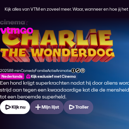
Kijk alles van VTM en zoveel meer. Waar, wanneer en hoe jij het wi
Charlie the Wonderdog
2025
88 min
Comedy
Familie
Actie
Animatie
Productiejaar
Tijdsduur
Genre
Genre
Genre
Genre
Leeftijdsclassificatie
Nederlands
Kijk exclusief met Cinema
Een hond krijgt superkrachten nadat hij door aliens wo
strijd aan tegen een kwaadaardige kat die de mensheid b
tot een beroemde superheld.
Kijk nu
Mijn lijst
Trailer