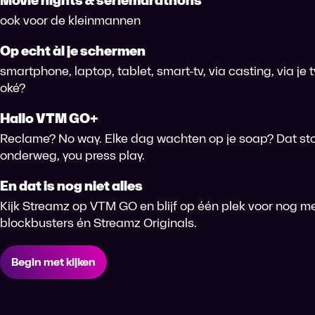
Movie nights & seriemarathons
ook voor de kleinmannen
Op echt àl je schermen
smartphone, laptop, tablet, smart-tv, via casting, via je
oké?
Hallo VTM GO+
Reclame? No way. Elke dag wachten op je soap? Dat sto
onderweg, you press play.
En dat is nog niet alles
Kijk Streamz op VTM GO en blijf op één plek voor nog me
blockbusters én Streamz Originals.
Begin met kijken