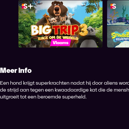
Big Trip 3: Race Om De Wereld
Spon
Meer info
Een hond krijgt superkrachten nadat hij door aliens wo
de strijd aan tegen een kwaadaardige kat die de menshe
uitgroeit tot een beroemde superheld.