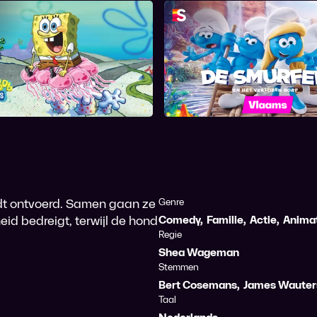
De Smurfen en het Ve
geBob SquarePants
Dorp
rdt ontvoerd. Samen gaan ze
Genre
id bedreigt, terwijl de hond
Comedy
,
Familie
,
Actie
,
Anima
Regie
Shea Wageman
Stemmen
Bert Cosemans
,
James Wauter
Taal