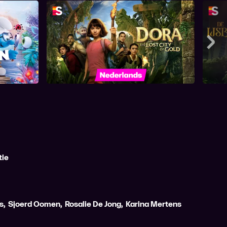
rloren
Dora en de Verloren Stad van
Goud
Mee
tie
s
,
Sjoerd Oomen
,
Rosalie De Jong
,
Karina Mertens