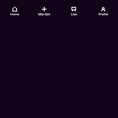
Home
Mijn lijst
Live
Profiel
Veelgestelde vragen
Contact
TV Gids
Doe mee
Nieuwsbrieven
Gebruiksvoorwaarden
Algemene voorwaarden VTM GO+
Algemene voorwaarden Streamz
Algemene voorwaarden Cinema
Privacybeleid
Cookiebeleid
Toegankelijkheidsverklaring