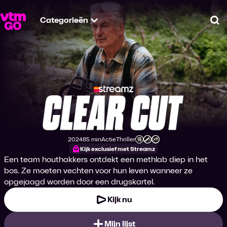
Categorieën
Zo
Clear Cut
2024
85 min
Actie
Thriller
Productiejaar
Tijdsduur
Genre
Genre
Leeftijdsclassificatie
Kijk exclusief met Streamz
Een team houthakkers ontdekt een methlab diep in het
bos. Ze moeten vechten voor hun leven wanneer ze
opgejaagd worden door een drugskartel.
Kijk nu
Mijn lijst