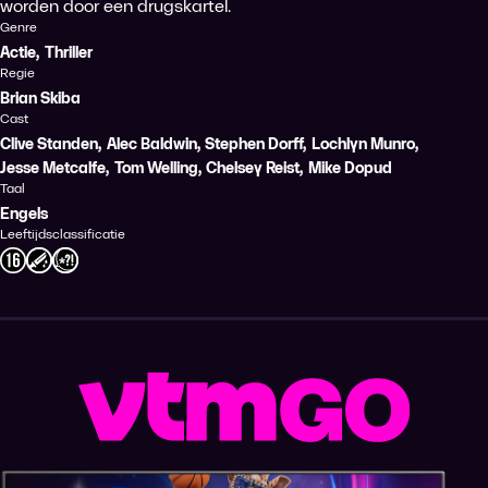
worden door een drugskartel.
Genre
Actie
,
Thriller
Regie
Brian Skiba
Cast
Clive Standen
,
Alec Baldwin
,
Stephen Dorff
,
Lochlyn Munro
,
Jesse Metcalfe
,
Tom Welling
,
Chelsey Reist
,
Mike Dopud
Taal
Engels
Leeftijdsclassificatie