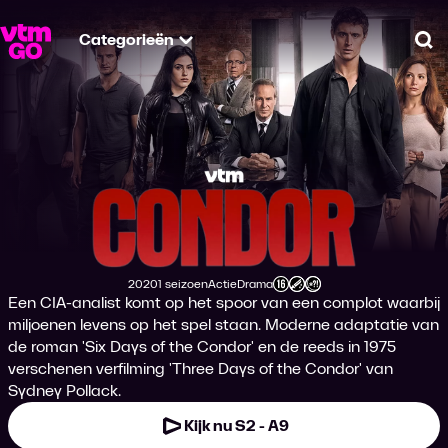
Categorieën
Zo
Condor
2020
1 seizoen
Actie
Drama
Productiejaar
Genre
Genre
Leeftijdsclassificatie
Een CIA-analist komt op het spoor van een complot waarbij
miljoenen levens op het spel staan. Moderne adaptatie van
de roman 'Six Days of the Condor' en de reeds in 1975
verschenen verfilming 'Three Days of the Condor' van
Sydney Pollack.
Kijk nu S2 - A9