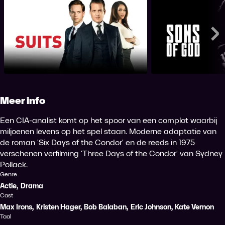
Suits
Sons 
Me
Meer info
Een CIA-analist komt op het spoor van een complot waarbij
miljoenen levens op het spel staan. Moderne adaptatie van
de roman 'Six Days of the Condor' en de reeds in 1975
verschenen verfilming 'Three Days of the Condor' van Sydney
Pollack.
Genre
Actie
,
Drama
Cast
Max Irons
,
Kristen Hager
,
Bob Balaban
,
Eric Johnson
,
Kate Vernon
Taal