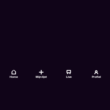
Home
Mijn lijst
Live
Profiel
Veelgestelde vragen
Contact
TV Gids