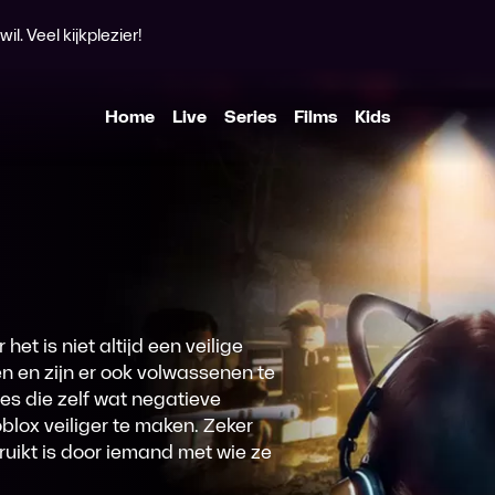
l. Veel kijkplezier!
the Metaverse Exposed
Home
Live
Series
Films
Kids
het is niet altijd een veilige
en en zijn er ook volwassenen te
jes die zelf wat negatieve
blox veiliger te maken. Zeker
ruikt is door iemand met wie ze