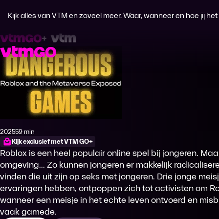
Kijk alles van VTM en zoveel meer. Waar, wanneer en hoe jij het wi
Dangerous Games: Roblox and 
2025
59 min
Productiejaar
Tijdsduur
Kijk exclusief met VTM GO+
Roblox is een heel populair online spel bij jongeren. Maar 
omgeving... Zo kunnen jongeren er makkelijk radicaliser
vinden die uit zijn op seks met jongeren. Drie jonge meis
ervaringen hebben, ontpoppen zich tot activisten om Ro
wanneer een meisje in het echte leven ontvoerd en misb
vaak gamede.