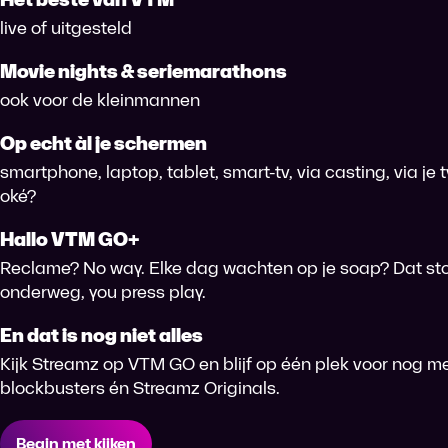
live of uitgesteld
Movie nights & seriemarathons
ook voor de kleinmannen
Op echt àl je schermen
smartphone, laptop, tablet, smart-tv, via casting, via je
oké?
Hallo VTM GO+
Reclame? No way. Elke dag wachten op je soap? Dat sto
onderweg, you press play.
En dat is nog niet alles
Kijk Streamz op VTM GO en blijf op één plek voor nog me
blockbusters én Streamz Originals.
Begin met kijken