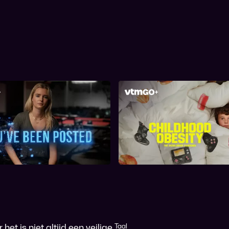
Childhood Obesity:
htoffer van sexting
Overlooked Pande
het is niet altijd een veilige
Taal