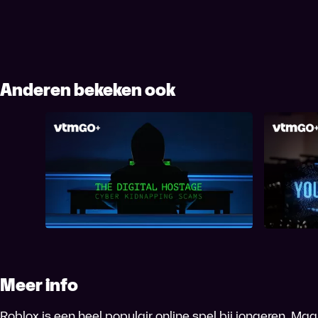
Anderen bekeken ook
The Digital Hostage: Cyber
Slac
Kidnapping Scams
Meer info
Roblox is een heel populair online spel bij jongeren. Maar 