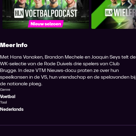
HLN Voetbalpodcast
HLN Wiel
Me
Meer info
Met Hans Vanaken, Brandon Mechele en Joaquin Seys telt de
WK-selectie van de Rode Duivels drie spelers van Club
Brugge. In deze VTM Nieuws-docu praten ze over hun
speelkansen in de VS, hun vriendschap en de spelavonden bij
de nationale ploeg.
Genre
Voetbal
Taal
Nederlands