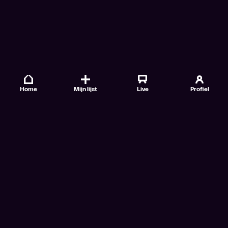
Home
Mijn lijst
Live
Profiel
Veelgestelde vragen
Contact
TV Gids
Doe mee
Nieuwsbrieven
Gebruiksvoorwaarden
Algemene voorwaarden VTM GO+
Algemene voorwaarden Streamz