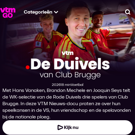
Categorieën
Zo
De Duivels van Clu
2026
18 min
Voetbal
Productiejaar
Tijdsduur
Genre
Met Hans Vanaken, Brandon Mechele en Joaquin Seys telt
de WK-selectie van de Rode Duivels drie spelers van Club
Brugge. In deze VTM Nieuws-docu praten ze over hun
speelkansen in de VS, hun vriendschap en de spelavonden
bij de nationale ploeg.
Kijk nu