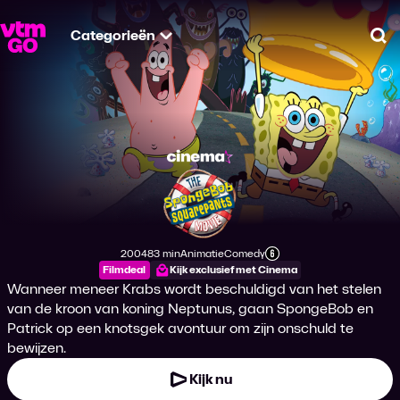
Categorieën
Zo
De Spongebob Squa
2004
83 min
Animatie
Comedy
Productiejaar
Tijdsduur
Genre
Genre
Leeftijdsclassificatie
Filmdeal
Kijk exclusief met Cinema
Wanneer meneer Krabs wordt beschuldigd van het stelen
van de kroon van koning Neptunus, gaan SpongeBob en
Patrick op een knotsgek avontuur om zijn onschuld te
bewijzen.
Kijk nu