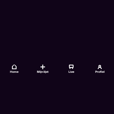
Home
Mijn lijst
Live
Profiel
Veelgestelde vragen
Contact
TV Gids
Doe mee