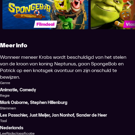
Spongebob op Piratenpad
Shrek d
Me
Meer info
Wanneer meneer Krabs wordt beschuldigd van het stelen
van de kroon van koning Neptunus, gaan SpongeBob en
Patrick op een knotsgek avontuur om zijn onschuld te
bewijzen.
Genre
Animatie
,
Comedy
Regie
Mark Osborne
,
Stephen Hillenburg
Stemmen
Lex Passchier
,
Just Meijer
,
Jan Nonhof
,
Sander de Heer
Taal
Nederlands
Leeftijdsclassificatie