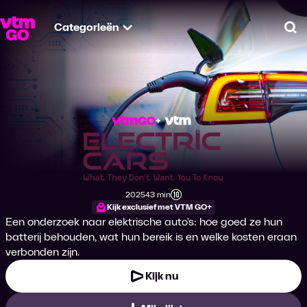
Categorieën
Zo
Electric Cars: Wha
2025
43 min
Productiejaar
Tijdsduur
Leeftijdsclassificatie
Kijk exclusief met VTM GO+
Een onderzoek naar elektrische auto's: hoe goed ze hun
batterij behouden, wat hun bereik is en welke kosten eraan
verbonden zijn.
Kijk nu