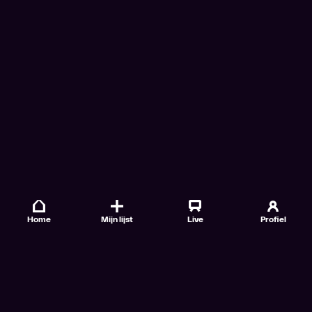
Home
Mijn lijst
Live
Profiel
Veelgestelde vragen
Contact
TV Gids