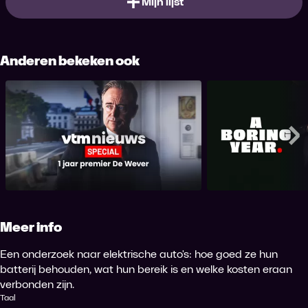
Mijn lijst
Anderen bekeken ook
VTM NIEUWS Special 1 jaar
A Borin
premier De Wever
Me
Meer info
Een onderzoek naar elektrische auto's: hoe goed ze hun
batterij behouden, wat hun bereik is en welke kosten eraan
verbonden zijn.
Taal