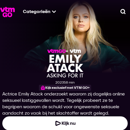
Categorieën
Zo
Emily Atack: Asking 
2023
58 min
Productiejaar
Tijdsduur
Kijk exclusief met VTM GO+
Actrice Emily Atack onderzoekt waarom zij dagelijks online
seksueel lastiggevallen wordt. Tegelijk probeert ze te
begrijpen waarom de schuld voor ongewenste seksuele
aandacht zo vaak bij het slachtoffer wordt gelegd.
Kijk nu