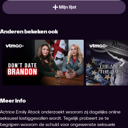
Mijn lijst
Anderen bekeken ook
The Dark Side
Don't Date Brandon
Abercrom
Me
Meer info
Actrice Emily Atack onderzoekt waarom zij dagelijks online
seksueel lastiggevallen wordt. Tegelijk probeert ze te
begrijpen waarom de schuld voor ongewenste seksuele