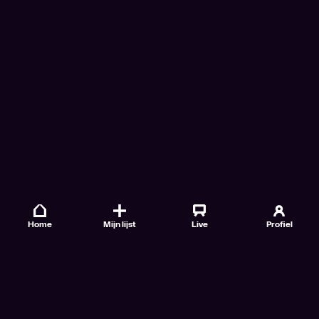
Home
Mijn lijst
Live
Profiel
Veelgestelde vragen
Contact
TV Gids