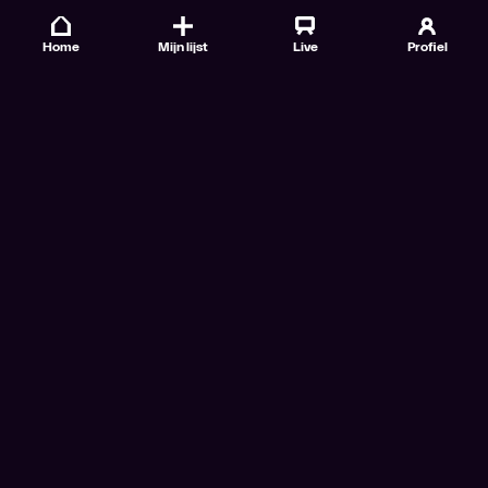
Home
Mijn lijst
Live
Profiel
Veelgestelde vragen
Contact
TV Gids
Doe mee
Nieuwsbrieven
Gebruiksvoorwaarden
Algemene voorwaarden VTM GO+
Algemene voorwaarden Streamz
Algemene voorwaarden Cinema
Privacybeleid
Cookiebeleid
Toegankelijkheidsverklaring