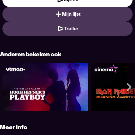
Mijn lijst
Trailer
Anderen bekeken ook
Het Playboy imperium
Iron Maiden: B
Me
Meer info