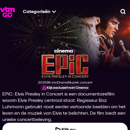
Categorieën
Zo
Epic: Elvis Presley 
2025
96 min
Drama
Muziek concert
Productiejaar
Tijdsduur
Genre
Genre
Kijk exclusief met Cinema
EPiC: Elvis Presley in Concert is een documentairefilm
waarin Elvis Presley centraal staat. Regisseur Baz
Luhrmann gebruikt nooit eerder vertoonde beelden om het
leven en de muziek van Elvis te belichten. De film biedt een
unieke concertbeleving.
Kijk nu