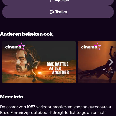
Trailer
Anderen bekeken ook
One Battle After Another
Dune: P
Me
Meer info
De zomer van 1957 verloopt moeizaam voor ex-autocoureur
Enzo Ferrari: zijn autobedrijf dreigt failliet te gaan en het