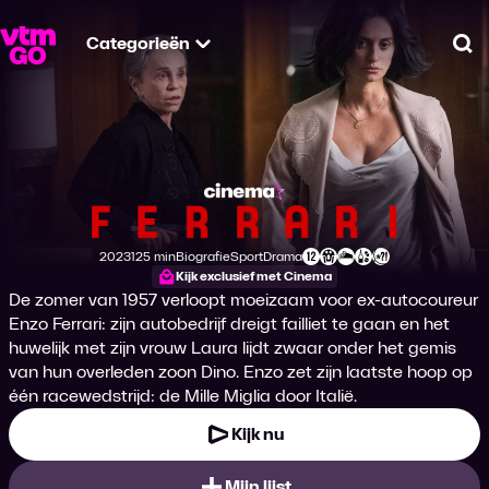
Categorieën
Zo
Ferrari
2023
125 min
Biografie
Sport
Drama
Productiejaar
Tijdsduur
Genre
Genre
Genre
Leeftijdsclassificatie
Kijk exclusief met Cinema
De zomer van 1957 verloopt moeizaam voor ex-autocoureur
Enzo Ferrari: zijn autobedrijf dreigt failliet te gaan en het
huwelijk met zijn vrouw Laura lijdt zwaar onder het gemis
van hun overleden zoon Dino. Enzo zet zijn laatste hoop op
één racewedstrijd: de Mille Miglia door Italië.
Kijk nu
Mijn lijst