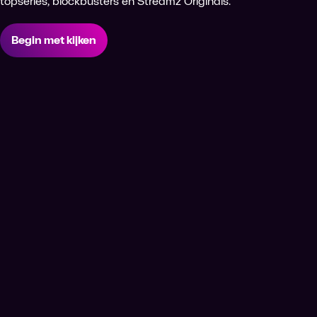
topseries, blockbusters én Streamz Originals.
Begin met kijken