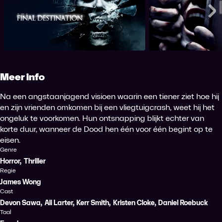
The Final Destination
Escap
Me
Meer info
Na een angstaanjagend visioen waarin een tiener ziet hoe hij
en zijn vrienden omkomen bij een vliegtuigcrash, weet hij het
ongeluk te voorkomen. Hun ontsnapping blijkt echter van
korte duur, wanneer de Dood hen één voor één begint op te
eisen.
Genre
Horror
,
Thriller
Regie
James Wong
Cast
Devon Sawa
,
Ali Larter
,
Kerr Smith
,
Kristen Cloke
,
Daniel Roebuck
Taal