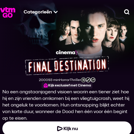
Categorieën
Zo
Final Destination
2000
93 min
Horror
Thriller
Productiejaar
Tijdsduur
Genre
Genre
Leeftijdsclassificatie
Kijk exclusief met Cinema
Na een angstaanjagend visioen waarin een tiener ziet hoe
hij en zijn vrienden omkomen bij een vliegtuigcrash, weet hij
het ongeluk te voorkomen. Hun ontsnapping blijkt echter
van korte duur, wanneer de Dood hen één voor één begint
op te eisen.
Kijk nu