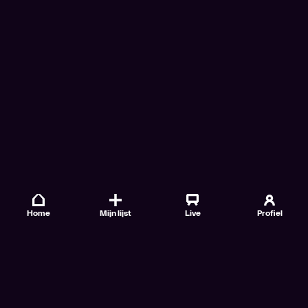
Home
Mijn lijst
Live
Profiel
Veelgestelde vragen
Contact
TV Gids