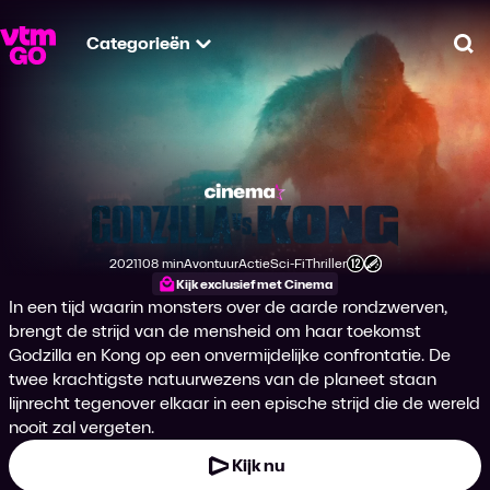
Categorieën
Zo
Godzilla vs. Kong
2021
108 min
Avontuur
Actie
Sci-Fi
Thriller
Productiejaar
Tijdsduur
Genre
Genre
Genre
Genre
Leeftijdsclassificatie
Kijk exclusief met Cinema
In een tijd waarin monsters over de aarde rondzwerven,
brengt de strijd van de mensheid om haar toekomst
Godzilla en Kong op een onvermijdelijke confrontatie. De
twee krachtigste natuurwezens van de planeet staan
lijnrecht tegenover elkaar in een epische strijd die de wereld
nooit zal vergeten.
Kijk nu