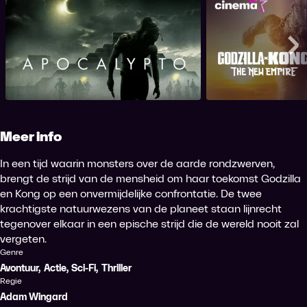
Apocalypto
Godzilla x Kong
Me
Meer info
In een tijd waarin monsters over de aarde rondzwerven,
brengt de strijd van de mensheid om haar toekomst Godzilla
en Kong op een onvermijdelijke confrontatie. De twee
krachtigste natuurwezens van de planeet staan lijnrecht
tegenover elkaar in een epische strijd die de wereld nooit zal
vergeten.
Genre
Avontuur
,
Actie
,
Sci-Fi
,
Thriller
Regie
Adam Wingard