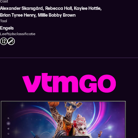
Cast
Alexander Skarsgård
,
Rebecca Hall
,
Kaylee Hottle
,
Brian Tyree Henry
,
Millie Bobby Brown
Taal
Engels
Leeftijdsclassificatie