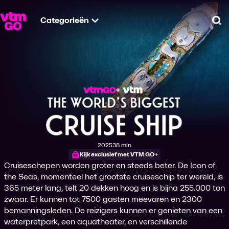
Categorieën
Zo
Het grootste cruises
2025
38 min
Productiejaar
Tijdsduur
Kijk exclusief met VTM GO+
Cruiseschepen worden groter en steeds beter. De Icon of
the Seas, momenteel het grootste cruiseschip ter wereld, is
365 meter lang, telt 20 dekken hoog en is bijna 255.000 ton
zwaar. Er kunnen tot 7500 gasten meevaren en 2300
bemanningsleden. De reizigers kunnen er genieten van een
waterpretpark, een aquatheater, en verschillende