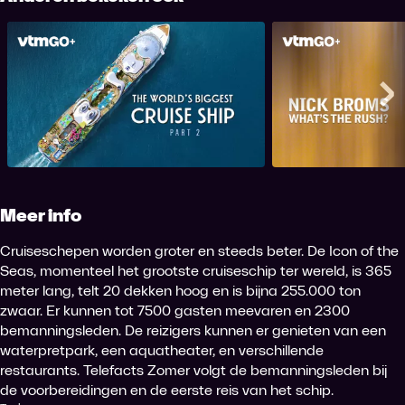
Het grootste cruiseschip ter
De downhill 
wereld: deel 2
Me
Meer info
Cruiseschepen worden groter en steeds beter. De Icon of the
Seas, momenteel het grootste cruiseschip ter wereld, is 365
meter lang, telt 20 dekken hoog en is bijna 255.000 ton
zwaar. Er kunnen tot 7500 gasten meevaren en 2300
bemanningsleden. De reizigers kunnen er genieten van een
waterpretpark, een aquatheater, en verschillende
restaurants. Telefacts Zomer volgt de bemanningsleden bij
de voorbereidingen en de eerste reis van het schip.