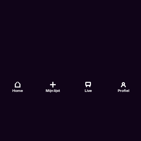
Home
Mijn lijst
Live
Profiel
Veelgestelde vragen
Contact
TV Gids
Doe mee