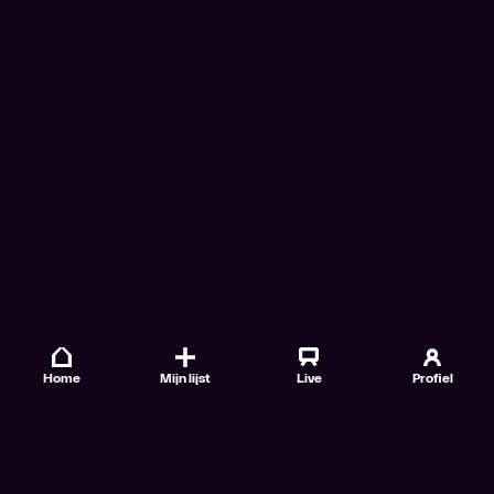
Home
Mijn lijst
Live
Profiel
Veelgestelde vragen