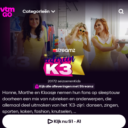
Categorieën
Zo
Iedereen K3
2017
2 seizoenen
Kids
Productiejaar
Genre
Kijk alle afleveringen met Streamz
Hanne, Marthe en Klaasje nemen hun fans op sleeptouw
doorheen een mix van rubrieken en onderwerpen, die
allemaal deel uitmaken van het 'K3-zijn': dansen, zingen,
sporten, koken, fashion, knutselen, ...
Kijk nu S1 - A1