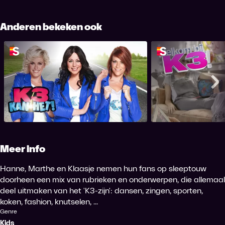
Anderen bekeken ook
K3 Kan Het!
Welkom
Me
Meer info
Hanne, Marthe en Klaasje nemen hun fans op sleeptouw
doorheen een mix van rubrieken en onderwerpen, die allemaal
deel uitmaken van het 'K3-zijn': dansen, zingen, sporten,
koken, fashion, knutselen, ...
Genre
Kids