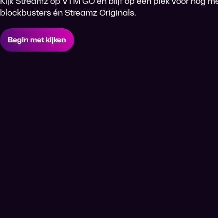
Kijk Streamz op VTM GO en blijf op één plek voor nog me
blockbusters én Streamz Originals.
Begin met kijken