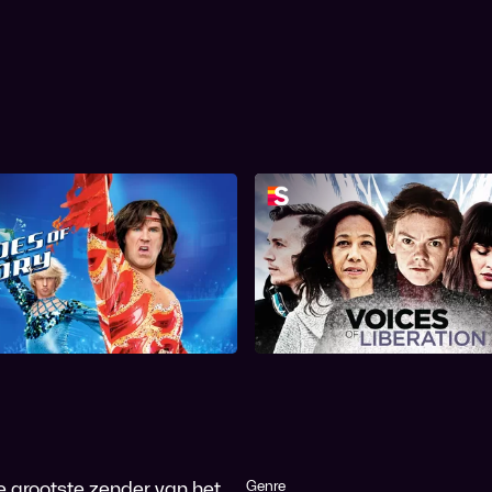
Blades of Glory
Voices of Liberat
de grootste zender van het
Genre