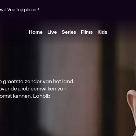
l. Veel kijkplezier!
Home
Live
Series
Films
Kids
e grootste zender van het land.
over de probleemwijken van
komst kennen, Lahbib.