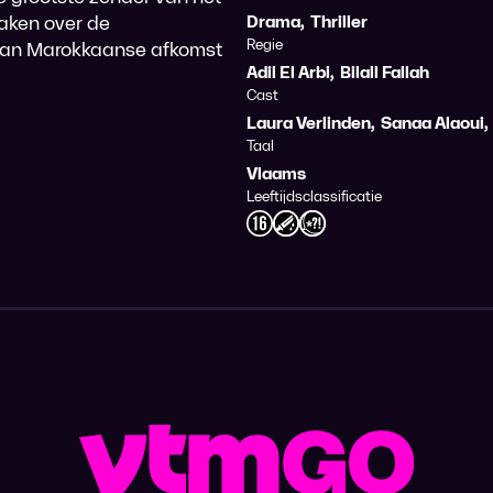
maken over de
Drama
,
Thriller
Regie
 van Marokkaanse afkomst
Adil El Arbi
,
Bilall Fallah
Cast
Laura Verlinden
,
Sanaa Alaoui
,
Taal
Vlaams
Leeftijdsclassificatie