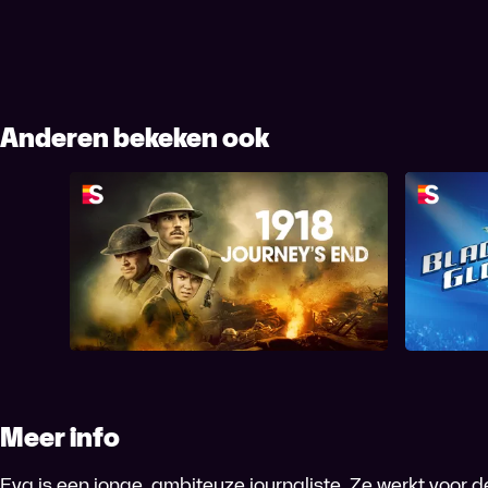
Anderen bekeken ook
1918: Journey's End
Meer info
Eva is een jonge, ambiteuze journaliste. Ze werkt voor 