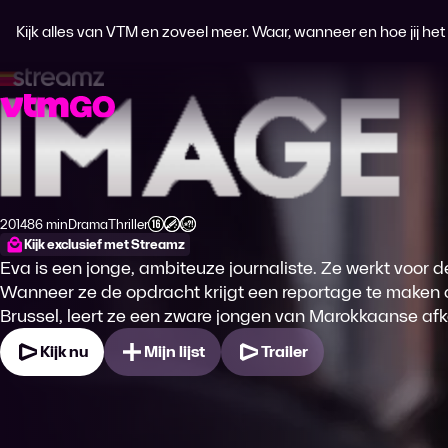
Kijk alles van VTM en zoveel meer. Waar, wanneer en hoe jij het wi
Image
2014
86 min
Drama
Thriller
Productiejaar
Tijdsduur
Genre
Genre
Leeftijdsclassificatie
Kijk exclusief met Streamz
Eva is een jonge, ambiteuze journaliste. Ze werkt voor d
Wanneer ze de opdracht krijgt een reportage te maken 
Brussel, leert ze een zware jongen van Marokkaanse af
Kijk nu
Mijn lijst
Trailer