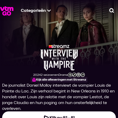
Categorieën
Zo
Interview with the
2024
2 seizoenen
Drama
Productiejaar
Genre
Leeftijdsclassificatie
Kijk alle afleveringen met Streamz
De journalist Daniel Molloy interviewt de vampier Louis de
Pointe du Lac. Zijn verhaal begint in New Orleans in 1910 en
handelt over Louis zijn relatie met de vampier Lestat, de
jonge Claudia en hun poging om hun onsterfelijkheid te
overleven.
Kijk nu S1 - A1