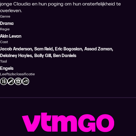
jonge Claudia en hun poging om hun onsterfelijkheid te
overleven.
Genre
Drama
Regie
Akin Levan
Cast
Jacob Anderson
,
Sam Reid
,
Eric Bogosian
,
Assad Zaman
,
Delainey Hayles
,
Bally Gill
,
Ben Daniels
Taal
Engels
Leeftijdsclassificatie