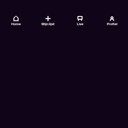
Home
Mijn lijst
Live
Profiel
Veelgestelde vragen
Contact
TV Gids
Doe mee
Nieuwsbrieven
Gebruiksvoorwaarden
Algemene voorwaarden VTM GO+
Algemene voorwaarden Streamz
Algemene voorwaarden Cinema
Privacybeleid
Cookiebeleid
Toegankelijkheidsverklaring