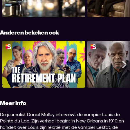
verschillen tussen hem 
waarin hij Molloy vraagt om af te spreken.
onthult Louis meer van
vampierlevensstijl aan 
Anderen bekeken ook
The Retirement Plan
Dam
Me
Meer info
De journalist Daniel Molloy interviewt de vampier Louis de
Pointe du Lac. Zijn verhaal begint in New Orleans in 1910 en
handelt over Louis zijn relatie met de vampier Lestat, de