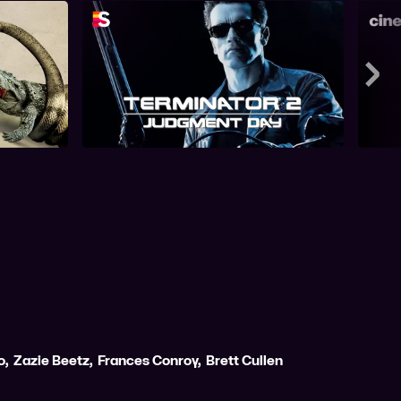
conda
Terminator 2: Judgment Day
Mee
o
,
Zazie Beetz
,
Frances Conroy
,
Brett Cullen