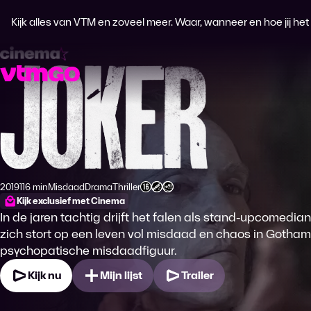
Kijk alles van VTM en zoveel meer. Waar, wanneer en hoe jij het wi
Joker
2019
116 min
Misdaad
Drama
Thriller
Productiejaar
Tijdsduur
Genre
Genre
Genre
Leeftijdsclassificatie
Kijk exclusief met Cinema
In de jaren tachtig drijft het falen als stand-upcomedia
zich stort op een leven vol misdaad en chaos in Gotham 
psychopatische misdaadfiguur.
Kijk nu
Mijn lijst
Trailer