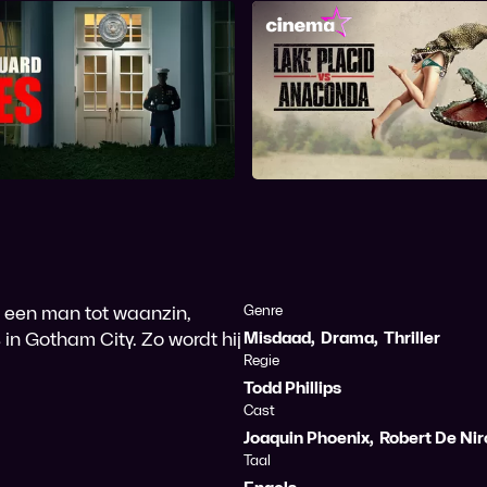
odyguard of Lies
Lake Placid Vs Ana
n een man tot waanzin,
Genre
in Gotham City. Zo wordt hij
Misdaad
,
Drama
,
Thriller
Regie
Todd Phillips
Cast
Joaquin Phoenix
,
Robert De Nir
Taal