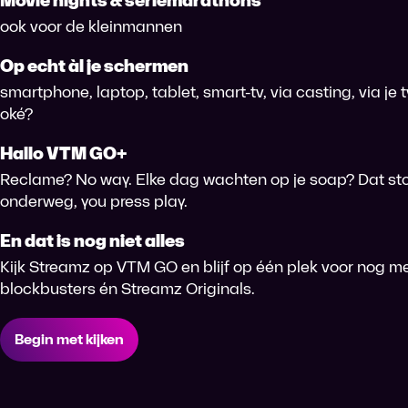
Movie nights & seriemarathons
ook voor de kleinmannen
Op echt àl je schermen
smartphone, laptop, tablet, smart-tv, via casting, via je
oké?
Hallo VTM GO+
Reclame? No way. Elke dag wachten op je soap? Dat sto
onderweg, you press play.
En dat is nog niet alles
Kijk Streamz op VTM GO en blijf op één plek voor nog me
blockbusters én Streamz Originals.
Begin met kijken