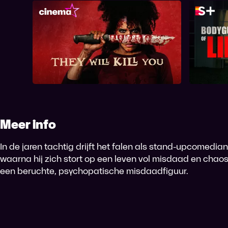
They Will Kill You
B
Meer info
In de jaren tachtig drijft het falen als stand-upcomedia
waarna hij zich stort op een leven vol misdaad en chaos 
een beruchte, psychopatische misdaadfiguur.