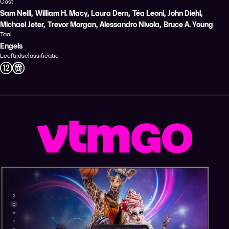
Cast
Sam Neill
,
William H. Macy
,
Laura Dern
,
Téa Leoni
,
John Diehl
,
Michael Jeter
,
Trevor Morgan
,
Alessandro Nivola
,
Bruce A. Young
Taal
Engels
Leeftijdsclassificatie