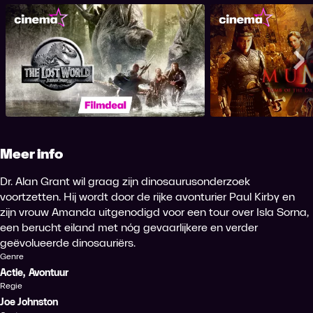
The Mummy: Tom
The Lost World: Jurassic Park
Emp
Me
Meer info
Dr. Alan Grant wil graag zijn dinosaurusonderzoek
voortzetten. Hij wordt door de rijke avonturier Paul Kirby en
zijn vrouw Amanda uitgenodigd voor een tour over Isla Sorna,
een berucht eiland met nóg gevaarlijkere en verder
geëvolueerde dinosauriërs.
Genre
Actie
,
Avontuur
Regie
Joe Johnston