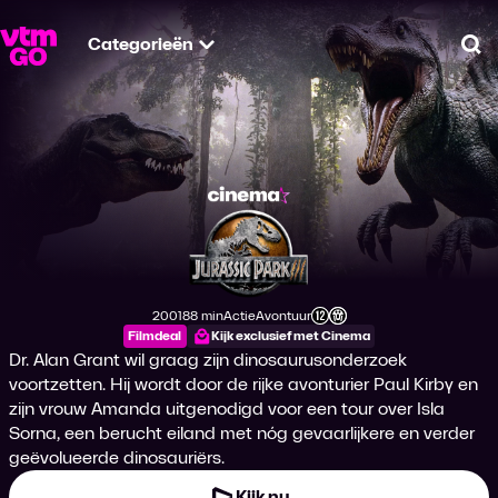
Categorieën
Zo
Jurassic Park III
2001
88 min
Actie
Avontuur
Productiejaar
Tijdsduur
Genre
Genre
Leeftijdsclassificatie
Filmdeal
Kijk exclusief met Cinema
Dr. Alan Grant wil graag zijn dinosaurusonderzoek
voortzetten. Hij wordt door de rijke avonturier Paul Kirby en
zijn vrouw Amanda uitgenodigd voor een tour over Isla
Sorna, een berucht eiland met nóg gevaarlijkere en verder
geëvolueerde dinosauriërs.
Kijk nu