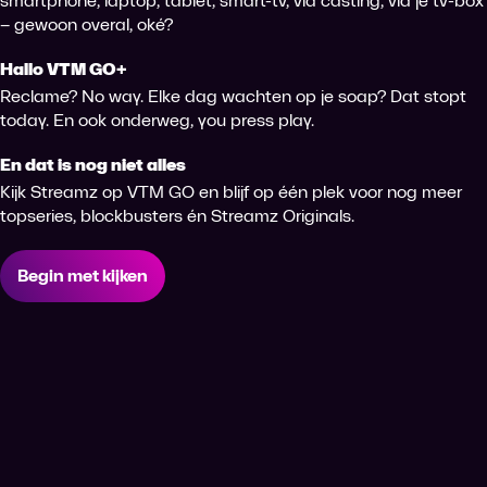
smartphone, laptop, tablet, smart-tv, via casting, via je tv-box
– gewoon overal, oké?
Hallo VTM GO+
Reclame? No way. Elke dag wachten op je soap? Dat stopt
today. En ook onderweg, you press play.
En dat is nog niet alles
Kijk Streamz op VTM GO en blijf op één plek voor nog meer
topseries, blockbusters én Streamz Originals.
Begin met kijken