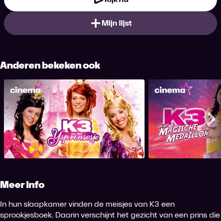
Mijn lijst
Anderen bekeken ook
K3 en het IJsprinsesje
K3 en het Magi
Me
Meer info
In hun slaapkamer vinden de meisjes van K3 een
sprookjesboek. Daarin verschijnt het gezicht van een prins die