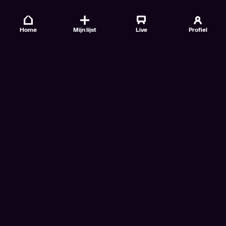
Home
Mijn lijst
Live
Profiel
Veelgestelde vragen
Contact
TV Gids
Doe mee
Nieuwsbrieven
Gebruiksvoorwaarden
Algemene voorwaarden VTM GO+
Algemene voorwaarden Streamz
Algemene voorwaarden Cinema
Privacybeleid
Cookiebeleid
Toegankelijkheidsverklaring