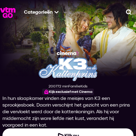
Categorieën
Zo
K3 en de Kattenpri
2007
72 min
Familie
Kids
Productiejaar
Tijdsduur
Genre
Genre
Kijk exclusief met Cinema
In hun slaapkamer vinden de meisjes van K3 een
sprookjesboek. Daarin verschijnt het gezicht van een prins
die vervloekt werd door de kattenkoningin. Als hij voor
middernacht zijn ware liefde niet kust, verandert hij
voorgoed in een kat.
Kijk nu