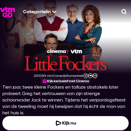
Categorieën
Zo
Little Fockers
2010
93 min
Comedy
Romantiek
Productiejaar
Tijdsduur
Genre
Genre
Leeftijdsclassificatie
Kijk exclusief met Cinema
Tien jaar, twee kleine Fockers en talloze obstakels later
probeert Greg het vertrouwen van zijn strenge
schoonvader Jack te winnen. Tijdens het verjaardagsfeest
van de tweeling moet hij bewijzen dat hij écht de man van
het huis is.
Kijk nu