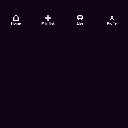
Home
Mijn lijst
Live
Profiel
Veelgestelde vragen
Contact
TV Gids
Doe mee
Nieuwsbrieven
Gebruiksvoorwaarden
Algemene voorwaarden VTM GO+
Algemene voorwaarden Streamz
Algemene voorwaarden Cinema
Privacybeleid
Cookiebeleid
Toegankelijkheidsverklaring