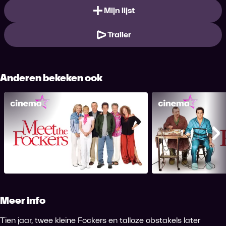
Mijn lijst
Trailer
Anderen bekeken ook
Meet the Fockers
Meet the
Me
Meer info
Tien jaar, twee kleine Fockers en talloze obstakels later