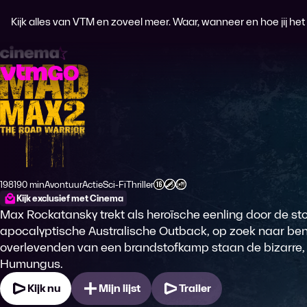
Kijk alles van VTM en zoveel meer. Waar, wanneer en hoe jij het wi
Mad Max 2 - the Road Warrior
1981
90 min
Avontuur
Actie
Sci-Fi
Thriller
Productiejaar
Tijdsduur
Genre
Genre
Genre
Genre
Leeftijdsclassificatie
Kijk exclusief met Cinema
Max Rockatansky trekt als heroïsche eenling door de st
apocalyptische Australische Outback, op zoek naar be
overlevenden van een brandstofkamp staan de bizarre,
Humungus.
Kijk nu
Mijn lijst
Trailer