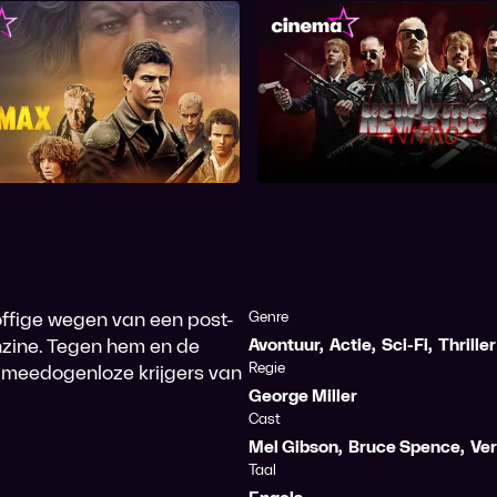
Mad Max
New Kids Nitro
offige wegen van een post-
Genre
nzine. Tegen hem en de
Avontuur
,
Actie
,
Sci-Fi
,
Thriller
Regie
 meedogenloze krijgers van
George Miller
Cast
Mel Gibson
,
Bruce Spence
,
Ver
Taal