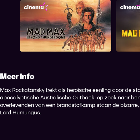
Mad Max Beyond
Thunderdome
Meer info
Max Rockatansky trekt als heroïsche eenling door de st
apocalyptische Australische Outback, op zoek naar be
overlevenden van een brandstofkamp staan de bizarre,
Lord Humungus.