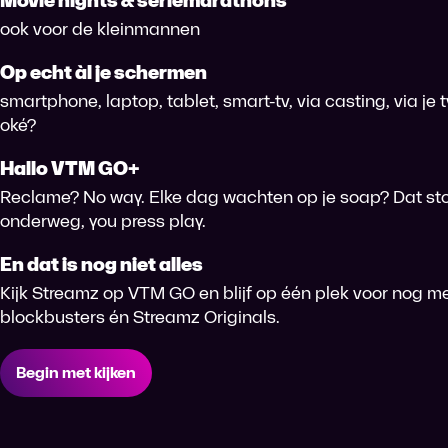
Movie nights & seriemarathons
ook voor de kleinmannen
Op echt àl je schermen
smartphone, laptop, tablet, smart-tv, via casting, via je
oké?
Hallo VTM GO+
Reclame? No way. Elke dag wachten op je soap? Dat sto
onderweg, you press play.
En dat is nog niet alles
Kijk Streamz op VTM GO en blijf op één plek voor nog me
blockbusters én Streamz Originals.
Begin met kijken