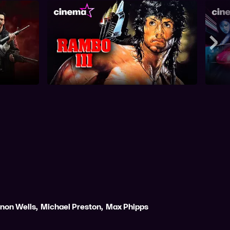
Rambo III
Mee
non Wells
,
Michael Preston
,
Max Phipps