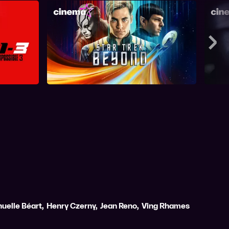
 III
Star Trek Beyond
Mee
elle Béart
,
Henry Czerny
,
Jean Reno
,
Ving Rhames