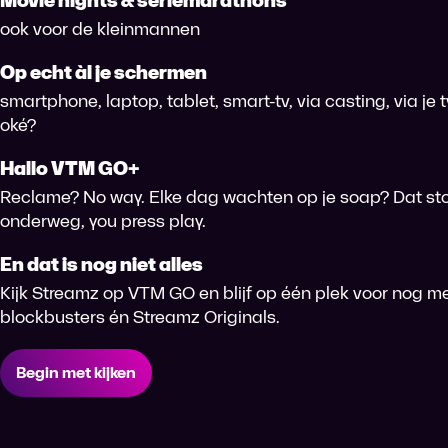
Movie nights & seriemarathons
ook voor de kleinmannen
Op echt àl je schermen
smartphone, laptop, tablet, smart-tv, via casting, via je
oké?
Hallo VTM GO+
Reclame? No way. Elke dag wachten op je soap? Dat sto
onderweg, you press play.
En dat is nog niet alles
Kijk Streamz op VTM GO en blijf op één plek voor nog me
blockbusters én Streamz Originals.
Begin met kijken