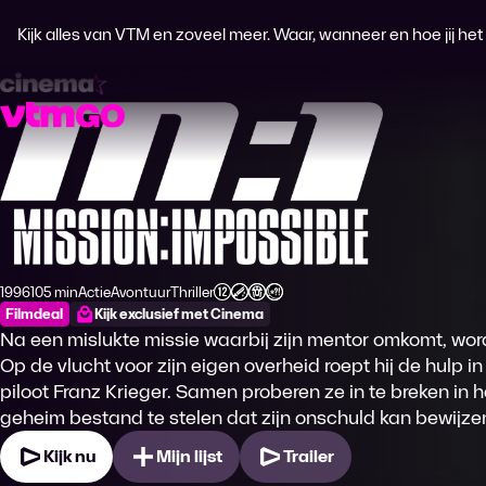
Kijk alles van VTM en zoveel meer. Waar, wanneer en hoe jij het wi
Mission: Impossible
1996
105 min
Actie
Avontuur
Thriller
Productiejaar
Tijdsduur
Genre
Genre
Genre
Leeftijdsclassificatie
Filmdeal
Kijk exclusief met Cinema
Na een mislukte missie waarbij zijn mentor omkomt, wo
Op de vlucht voor zijn eigen overheid roept hij de hulp in
piloot Franz Krieger. Samen proberen ze in te breken in
geheim bestand te stelen dat zijn onschuld kan bewijze
Kijk nu
Mijn lijst
Trailer