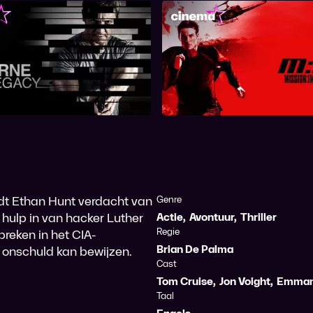
he Bourne Legacy
Mission: Impossible
rdt Ethan Hunt verdacht van
Genre
e hulp in van hacker Luther
Actie
,
Avontuur
,
Thriller
Regie
breken in het CIA-
Brian De Palma
 onschuld kan bewijzen.
Cast
Tom Cruise
,
Jon Voight
,
Emmanu
Taal