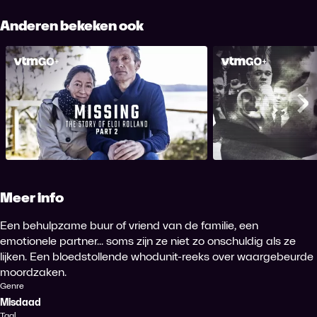
Anderen bekeken ook
De mysterieuze verdwijning van
Zelfverdedigin
Eloi Rolland - Deel 2
proces tegen de 
Me
Meer info
Een behulpzame buur of vriend van de familie, een
emotionele partner... soms zijn ze niet zo onschuldig als ze
lijken. Een bloedstollende whodunit-reeks over waargebeurde
moordzaken.
Genre
Misdaad
Taal