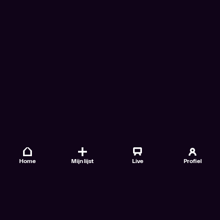
Home
Mijn lijst
Live
Profiel
Veelgestelde vragen
Contact