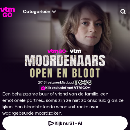
Categorieën
Zo
Moordenaars Open 
2018
1 seizoen
Misdaad
Productiejaar
Genre
Leeftijdsclassificatie
Kijk exclusief met VTM GO+
Een behulpzame buur of vriend van de familie, een
emotionele partner... soms zijn ze niet zo onschuldig als ze
lijken. Een bloedstollende whodunit-reeks over
waargebeurde moordzaken.
Kijk nu S1 - A1