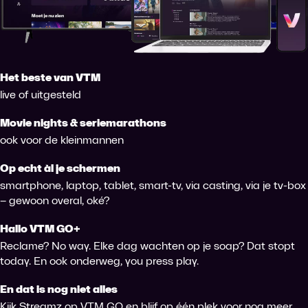
Het beste van VTM
live of uitgesteld
Movie nights & seriemarathons
ook voor de kleinmannen
Op echt àl je schermen
smartphone, laptop, tablet, smart-tv, via casting, via je tv-box
– gewoon overal, oké?
Hallo VTM GO+
Reclame? No way. Elke dag wachten op je soap? Dat stopt
today. En ook onderweg, you press play.
En dat is nog niet alles
Kijk Streamz op VTM GO en blijf op één plek voor nog meer