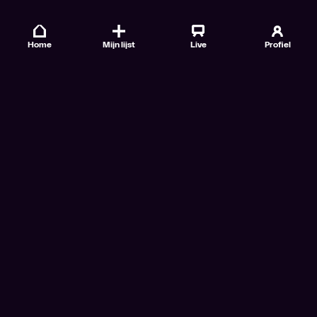
Home
Mijn lijst
Live
Profiel
Veelgestelde vragen
Contact
TV Gids
Doe mee
Nieuwsbrieven
Gebruiksvoorwaarden
Algemene voorwaarden VTM GO+
Algemene voorwaarden Streamz
Algemene voorwaarden Cinema
Privacybeleid
Cookiebeleid
Toegankelijkheidsverklaring