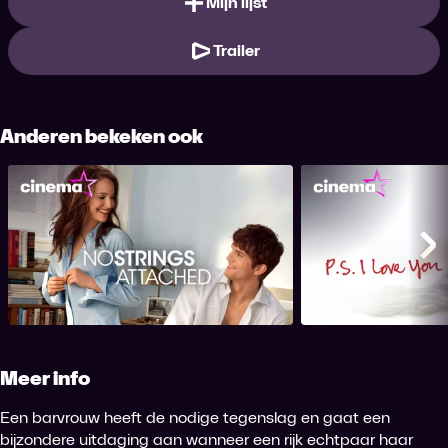
Mijn lijst
Trailer
Anderen bekeken ook
No Strings Attached
PS I Lo
Me
Meer info
Een barvrouw heeft de nodige tegenslag en gaat een
bijzondere uitdaging aan wanneer een rijk echtpaar haar