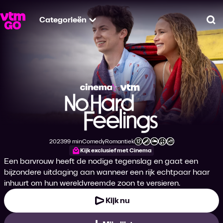
Categorieën
Zo
No Hard Feelings
2023
99 min
Comedy
Romantiek
Productiejaar
Tijdsduur
Genre
Genre
Leeftijdsclassificatie
Kijk exclusief met Cinema
Een barvrouw heeft de nodige tegenslag en gaat een
bijzondere uitdaging aan wanneer een rijk echtpaar haar
inhuurt om hun wereldvreemde zoon te versieren.
Kijk nu