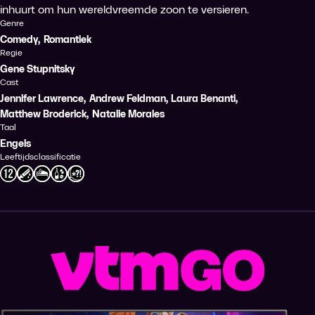
inhuurt om hun wereldvreemde zoon te versieren.
Genre
Comedy
,
Romantiek
Regie
Gene Stupnitsky
Cast
Jennifer Lawrence
,
Andrew Feldman
,
Laura Benanti
,
Matthew Broderick
,
Natalie Morales
Taal
Engels
Leeftijdsclassificatie