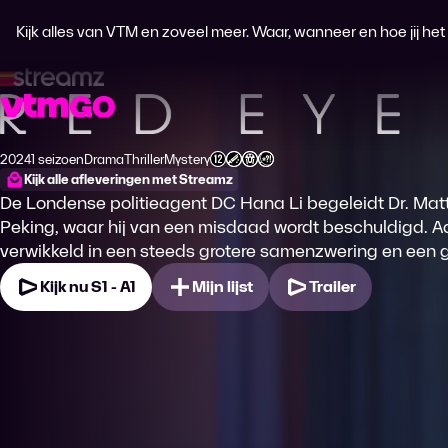
Kijk alles van VTM en zoveel meer. Waar, wanneer en hoe jij het wi
Red Eye
2024
1 seizoen
Drama
Thriller
Mystery
Productiejaar
Genre
Genre
Genre
Leeftijdsclassificatie
Kijk alle afleveringen met Streamz
De Londense politieagent DC Hana Li begeleidt Dr. Matt
Peking, waar hij van een misdaad wordt beschuldigd. A
verwikkeld in een steeds grotere samenzwering en een 
Kijk nu S1 - A1
Mijn lijst
Trailer