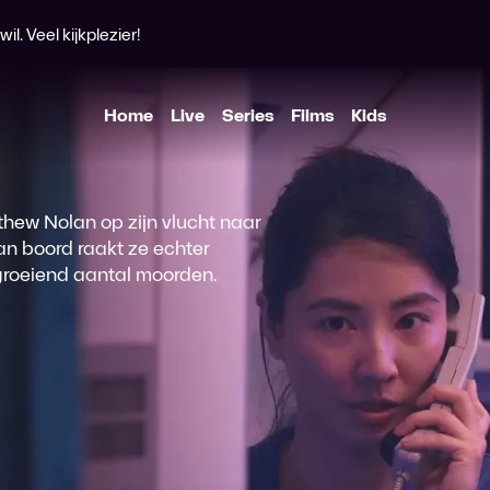
l. Veel kijkplezier!
Home
Live
Series
Films
Kids
hew Nolan op zijn vlucht naar
an boord raakt ze echter
groeiend aantal moorden.