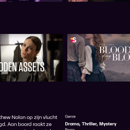
Hidden Assets
Outlander: Blood of M
hew Nolan op zijn vlucht
Genre
gd. Aan boord raakt ze
Drama
,
Thriller
,
Mystery
Regie