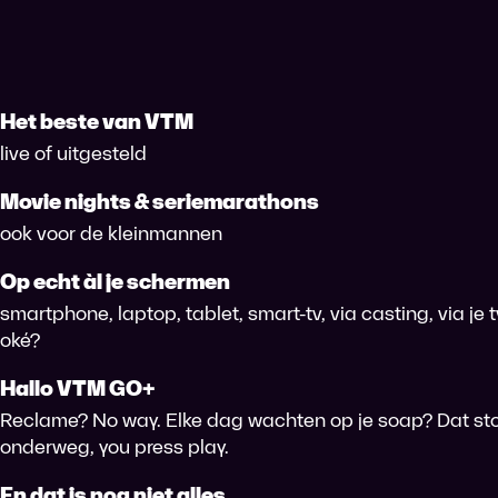
Het beste van VTM
live of uitgesteld
Movie nights & seriemarathons
ook voor de kleinmannen
Op echt àl je schermen
smartphone, laptop, tablet, smart-tv, via casting, via je
oké?
Hallo VTM GO+
Reclame? No way. Elke dag wachten op je soap? Dat sto
onderweg, you press play.
En dat is nog niet alles