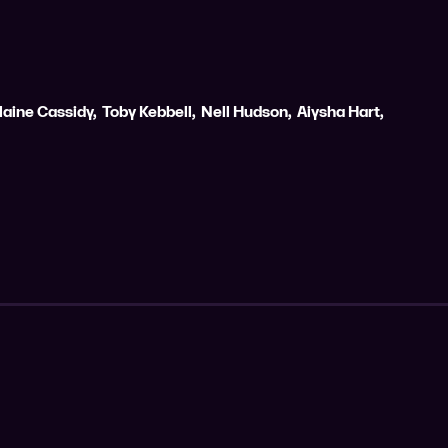
laine Cassidy
,
Toby Kebbell
,
Nell Hudson
,
Aiysha Hart
,