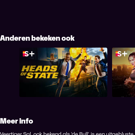
Anderen bekeken ook
Heads of State
T
Meer info
Veertiger Sal, ook bekend als 'de Bull', is een uitgeblus