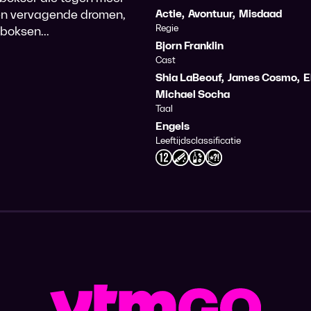
 en vervagende dromen,
Actie
,
Avontuur
,
Misdaad
Regie
 boksen...
Bjorn Franklin
Cast
Shia LaBeouf
,
James Cosmo
,
E
Michael Socha
Taal
Engels
Leeftijdsclassificatie