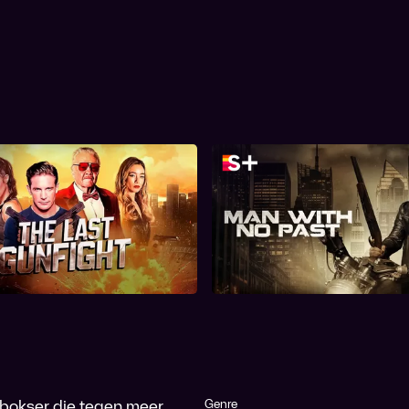
he Last Gunfight
Man with No Pa
te bokser die tegen meer
Genre