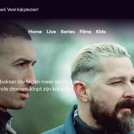
l. Veel kijkplezier!
Home
Live
Series
Films
Kids
te bokser die tegen meer vecht dan
nde dromen, klopt zijn kans op