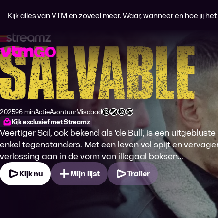
Kijk alles van VTM en zoveel meer. Waar, wanneer en hoe jij het wi
Salvable
2025
96 min
Actie
Avontuur
Misdaad
Productiejaar
Tijdsduur
Genre
Genre
Genre
Leeftijdsclassificatie
Kijk exclusief met Streamz
Veertiger Sal, ook bekend als 'de Bull', is een uitgeblus
enkel tegenstanders. Met een leven vol spijt en vervage
verlossing aan in de vorm van illegaal boksen...
Kijk nu
Mijn lijst
Trailer