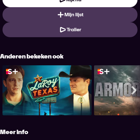
Mijn lijst
Trailer
Anderen bekeken ook
LaRoy, Texas
Ar
Me
Meer info