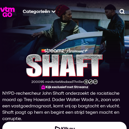
Categorieën
Zo
Shaft
2000
95 min
Actie
Misdaad
Thriller
Productiejaar
Tijdsduur
Genre
Genre
Genre
Leeftijdsclassificatie
Kijk exclusief met Streamz
NYPD-rechercheur John Shaft onderzoekt de racistische
moord op Trey Howard. Dader Walter Wade Jr., zoon van
een vastgoedmagnaat, komt vrij op borgtocht en vlucht.
Shaft jaagt op hem en begint een strijd tegen macht en
corruptie.
Kijk nu