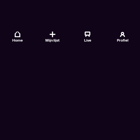
Home
Mijn lijst
Live
Profiel
Veelgestelde vragen
Contact
TV Gids
Doe mee
Nieuwsbrieven
Gebruiksvoorwaarden
Algemene voorwaarden VTM GO+
Algemene voorwaarden Streamz
Algemene voorwaarden Cinema
Privacybeleid