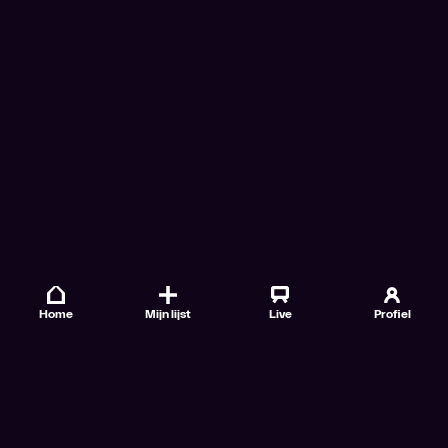
Home
Mijn lijst
Live
Profiel
Veelgestelde vragen
Contact
TV Gids