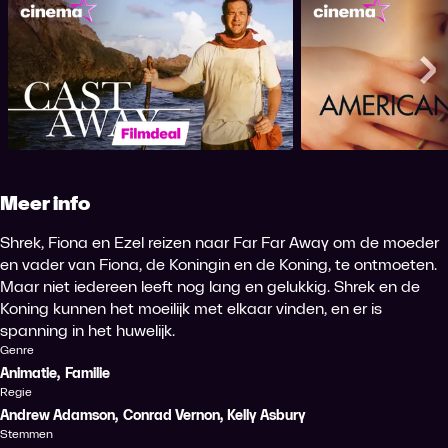
Cast Away
America
Me
Meer info
Shrek, Fiona en Ezel reizen naar Far Far Away om de moeder
en vader van Fiona, de Koningin en de Koning, te ontmoeten.
Maar niet iedereen leeft nog lang en gelukkig. Shrek en de
Koning kunnen het moeilijk met elkaar vinden, en er is
spanning in het huwelijk.
Genre
Animatie
,
Familie
Regie
Andrew Adamson
,
Conrad Vernon
,
Kelly Asbury
Stemmen