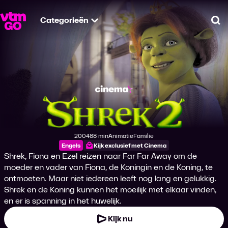
Categorieën
Zo
Shrek 2
2004
88 min
Animatie
Familie
Productiejaar
Tijdsduur
Genre
Genre
Engels
Kijk exclusief met Cinema
Shrek, Fiona en Ezel reizen naar Far Far Away om de
moeder en vader van Fiona, de Koningin en de Koning, te
ontmoeten. Maar niet iedereen leeft nog lang en gelukkig.
Shrek en de Koning kunnen het moeilijk met elkaar vinden,
en er is spanning in het huwelijk.
Kijk nu