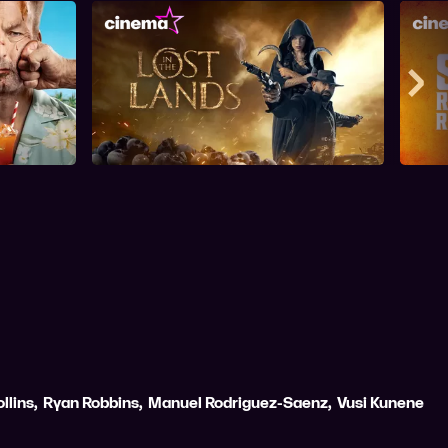
In the Lost Lands
Mee
llins
,
Ryan Robbins
,
Manuel Rodriguez-Saenz
,
Vusi Kunene