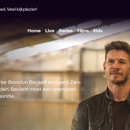
l. Veel kijkplezier!
Home
Live
Series
Films
Kids
ter Brandon Beckett en agent Zero
eiden. Beckett moet een onervaren
unitie.