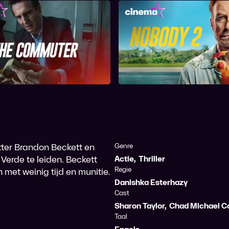
The Commuter
Nobody 2
ter Brandon Beckett en
Genre
Verde te leiden. Beckett
Actie
,
Thriller
Regie
met weinig tijd en munitie.
Danishka Esterhazy
Cast
Sharon Taylor
,
Chad Michael Co
Taal