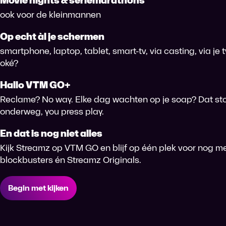
Movie nights & seriemarathons
ook voor de kleinmannen
Op echt àl je schermen
smartphone, laptop, tablet, smart-tv, via casting, via je
oké?
Hallo VTM GO+
Reclame? No way. Elke dag wachten op je soap? Dat sto
onderweg, you press play.
En dat is nog niet alles
Kijk Streamz op VTM GO en blijf op één plek voor nog me
blockbusters én Streamz Originals.
Begin met kijken