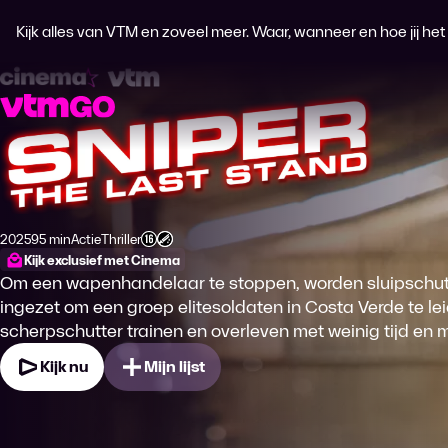
Kijk alles van VTM en zoveel meer. Waar, wanneer en hoe jij het wi
Sniper: the Last Stand
2025
95 min
Actie
Thriller
Productiejaar
Tijdsduur
Genre
Genre
Leeftijdsclassificatie
Kijk exclusief met Cinema
Om een wapenhandelaar te stoppen, worden sluipschut
ingezet om een groep elitesoldaten in Costa Verde te l
scherpschutter trainen en overleven met weinig tijd en m
Kijk nu
Mijn lijst