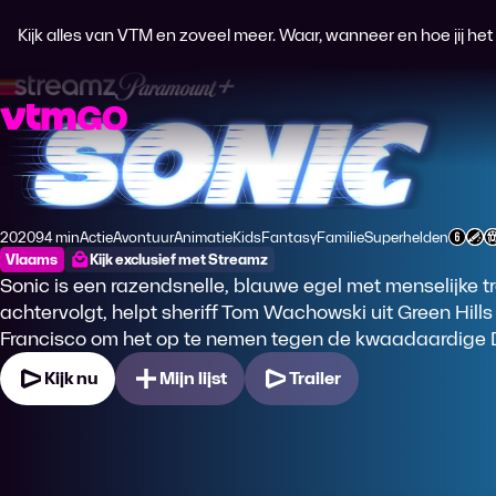
Kijk alles van VTM en zoveel meer. Waar, wanneer en hoe jij het wi
Sonic, de Film
2020
94 min
Actie
Avontuur
Animatie
Kids
Fantasy
Familie
Superhelden
Productiejaar
Tijdsduur
Genre
Genre
Genre
Genre
Genre
Genre
Genre
Leeftijdsclassificatie
Vlaams
Kijk exclusief met Streamz
Sonic is een razendsnelle, blauwe egel met menselijke 
achtervolgt, helpt sheriff Tom Wachowski uit Green Hil
Francisco om het op te nemen tegen de kwaadaardige Dr
Kijk nu
Mijn lijst
Trailer