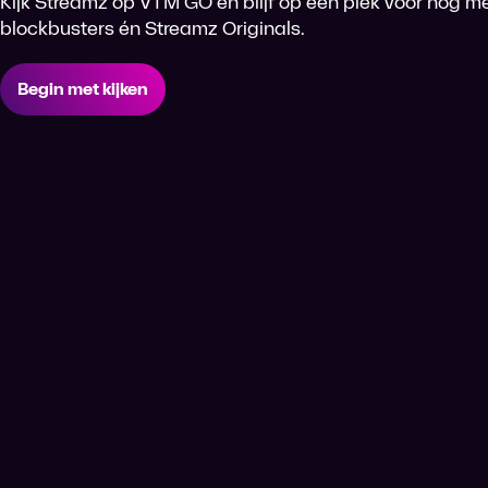
Kijk Streamz op VTM GO en blijf op één plek voor nog me
blockbusters én Streamz Originals.
Begin met kijken