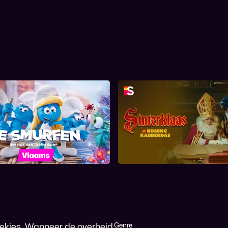
urfen en het Verloren
Sinterklaas en Ko
Dorp
Kabberdas
trekjes. Wanneer de overheid
Genre