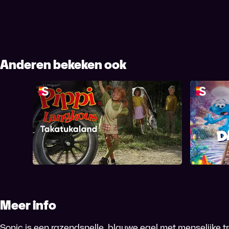
Anderen bekeken ook
De Sm
Pippi in Takatukaland
Meer info
Sonic is een razendsnelle, blauwe egel met menselijke 