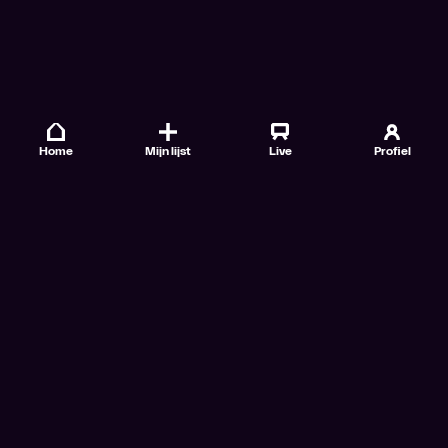
Home
Mijn lijst
Live
Profiel
Veelgestelde vragen
Contact
TV Gids
Doe mee
Nieuwsbrieven
Gebruiksvoorwaarden
Algemene voorwaarden VTM GO+
Algemene voorwaarden Streamz
Algemene voorwaarden Cinema