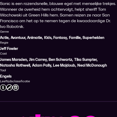
Sonic is een razendsnelle, blauwe egel met menselijke trekjes.
Wanneer de overheid hem achtervolgt, helpt sheriff Tom
Wachowski uit Green Hills hem. Samen reizen ze naar San
Francisco om het op te nemen tegen de kwaadaardige Dr.
Ivo Robotnik.
Genre
Actie
,
Avontuur
,
Animatie
,
Kids
,
Fantasy
,
Familie
,
Superhelden
Regie
Jeff Fowler
Cast
James Marsden
,
Jim Carrey
,
Ben Schwartz
,
Tika Sumpter
,
Natasha Rothwell
,
Adam Pally
,
Lee Majdoub
,
Neal McDonough
Taal
Engels
Leeftijdsclassificatie