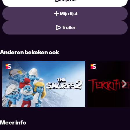
Mijn lijst
Trailer
Anderen bekeken ook
The Smurfs 2
Terri
Me
Meer info