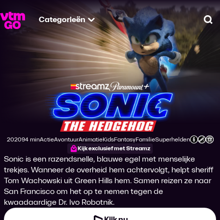
Categorieën
Zo
Sonic the Hedgeho
2020
94 min
Actie
Avontuur
Animatie
Kids
Fantasy
Familie
Superhelden
Productiejaar
Tijdsduur
Genre
Genre
Genre
Genre
Genre
Genre
Genre
Leeftijdsclassificatie
Kijk exclusief met Streamz
Sonic is een razendsnelle, blauwe egel met menselijke
trekjes. Wanneer de overheid hem achtervolgt, helpt sheriff
Tom Wachowski uit Green Hills hem. Samen reizen ze naar
San Francisco om het op te nemen tegen de
kwaadaardige Dr. Ivo Robotnik.
Kijk nu