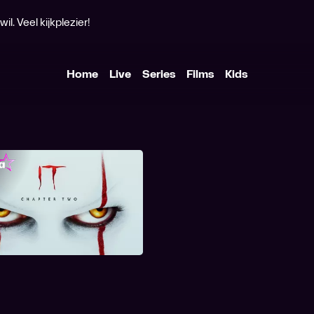
l. Veel kijkplezier!
Home
Live
Series
Films
Kids
It: Chapter Two