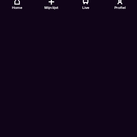
Home
Mijn lijst
Live
Profiel
Veelgestelde vragen
Contact
TV Gids
Doe mee
Nieuwsbrieven
Gebruiksvoorwaarden
Algemene voorwaarden VTM GO+
Algemene voorwaarden Streamz
Algemene voorwaarden Cinema
Privacybeleid
Cookiebeleid
Toegankelijkheidsverklaring