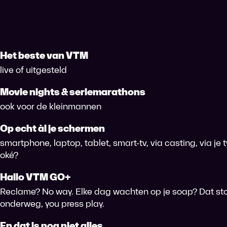
Het beste van VTM
live of uitgesteld
Movie nights & seriemarathons
ook voor de kleinmannen
Op echt àl je schermen
smartphone, laptop, tablet, smart-tv, via casting, via je
oké?
Hallo VTM GO+
Reclame? No way. Elke dag wachten op je soap? Dat sto
onderweg, you press play.
En dat is nog niet alles