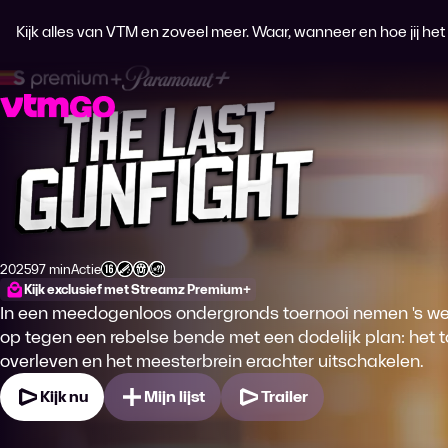
Kijk alles van VTM en zoveel meer. Waar, wanneer en hoe jij het wi
The Last Gunfight
2025
97 min
Actie
Productiejaar
Tijdsduur
Genre
Leeftijdsclassificatie
Kijk exclusief met Streamz Premium+
In een meedogenloos ondergronds toernooi nemen 's w
op tegen een rebelse bende met een dodelijk plan: het to
overleven en het meesterbrein erachter uitschakelen.
Kijk nu
Mijn lijst
Trailer