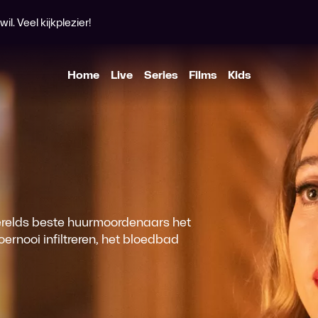
l. Veel kijkplezier!
Home
Live
Series
Films
Kids
erelds beste huurmoordenaars het
ernooi infiltreren, het bloedbad