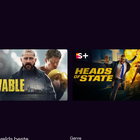
Salvable
Heads of State
relds beste
Genre