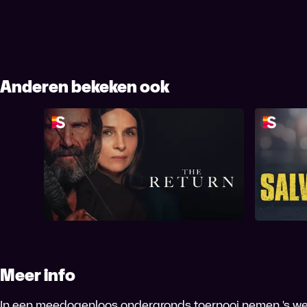
Anderen bekeken ook
The Return
Meer info
In een meedogenloos ondergronds toernooi nemen 's we