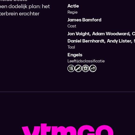
n dodelijk plan: het
Actie
Regie
terbrein erachter
James Bamford
Cast
Jon Voight
,
Adam Woodward
,
C
Daniel Bernhardt
,
Andy Lister
,
Taal
Engels
Leeftijdsclassificatie