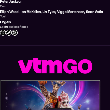
Peter Jackson
Cast
Elijah Wood
,
Ian McKellen
,
Liv Tyler
,
Viggo Mortensen
,
Sean Astin
Taal
Engels
Leeftijdsclassificatie