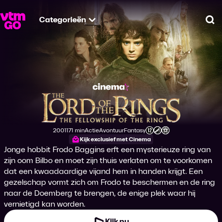
Categorieën
Zo
The Lord of the Rin
2001
171 min
Actie
Avontuur
Fantasy
Productiejaar
Tijdsduur
Genre
Genre
Genre
Leeftijdsclassificatie
Kijk exclusief met Cinema
Jonge hobbit Frodo Baggins erft een mysterieuze ring van
zijn oom Bilbo en moet zijn thuis verlaten om te voorkomen
dat een kwaadaardige vijand hem in handen krijgt. Een
gezelschap vormt zich om Frodo te beschermen en de ring
naar de Doemberg te brengen, de enige plek waar hij
vernietigd kan worden.
Kijk nu