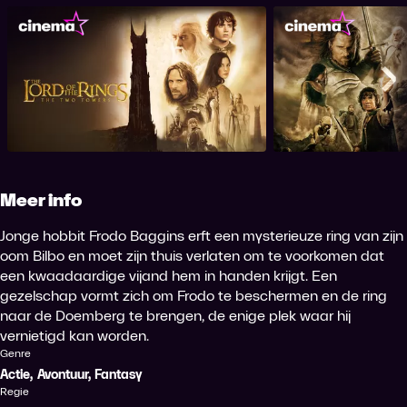
The Lord of the Rings: The Two
The Lord of the R
Towers
of the
Me
Meer info
Jonge hobbit Frodo Baggins erft een mysterieuze ring van zijn
oom Bilbo en moet zijn thuis verlaten om te voorkomen dat
een kwaadaardige vijand hem in handen krijgt. Een
gezelschap vormt zich om Frodo te beschermen en de ring
naar de Doemberg te brengen, de enige plek waar hij
vernietigd kan worden.
Genre
Actie
,
Avontuur
,
Fantasy
Regie