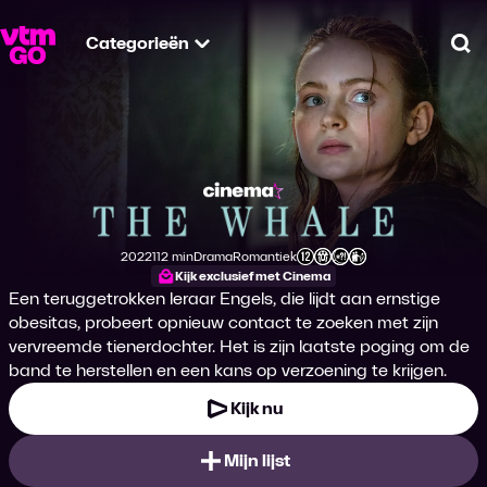
Categorieën
Zo
The Whale
2022
112 min
Drama
Romantiek
Productiejaar
Tijdsduur
Genre
Genre
Leeftijdsclassificatie
Kijk exclusief met Cinema
Een teruggetrokken leraar Engels, die lijdt aan ernstige
obesitas, probeert opnieuw contact te zoeken met zijn
vervreemde tienerdochter. Het is zijn laatste poging om de
band te herstellen en een kans op verzoening te krijgen.
Kijk nu
Mijn lijst