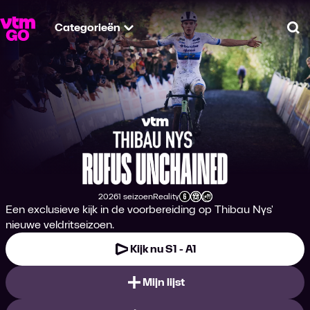
Categorieën
Zo
Thibau Nys - Rufus
2026
1 seizoen
Reality
Productiejaar
Genre
Leeftijdsclassificatie
Een exclusieve kijk in de voorbereiding op Thibau Nys'
nieuwe veldritseizoen.
Kijk nu S1 - A1
Mijn lijst