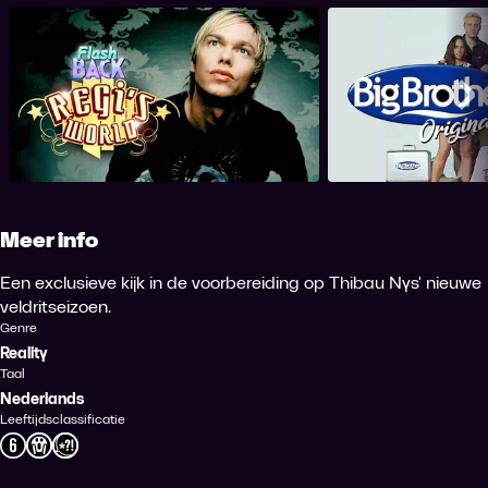
Regi's World
Big Brother 
Me
Meer info
Een exclusieve kijk in de voorbereiding op Thibau Nys' nieuwe
veldritseizoen.
Genre
Reality
Taal
Nederlands
Leeftijdsclassificatie