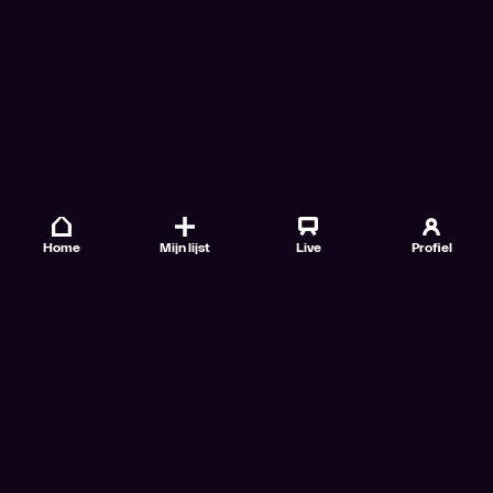
Home
Mijn lijst
Live
Profiel
Veelgestelde vragen
Contact
TV Gids
Doe mee
Nieuwsbrieven
Gebruiksvoorwaarden